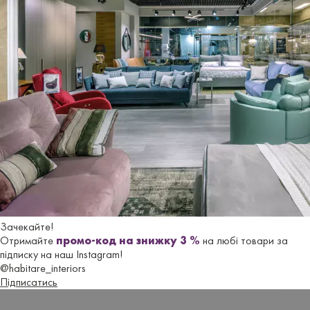
Leaflet | ©
OpenStreetMap
contributors
Зачекайте!
Send
Отримайте
промо-код на знижку 3 %
на любі товари за
підписку на наш Instagram!
@habitare_interiors
Підписатись