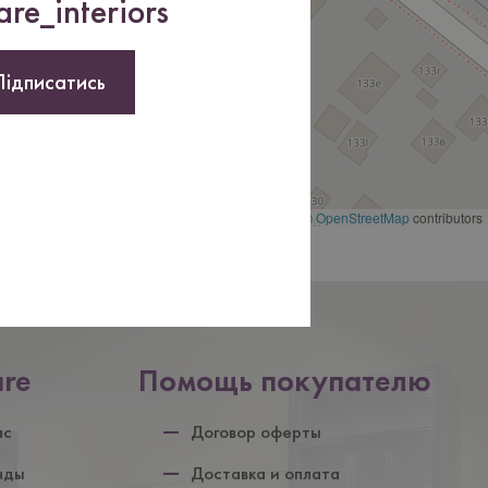
re_interiors
Підписатись
Leaflet | ©
OpenStreetMap
contributors
are
Помощь покупателю
ул
ас
Договор оферты
нды
Доставка и оплата