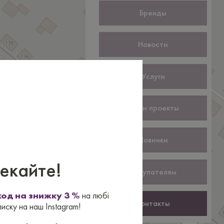
Бренды
Новости
×
Услуги
Наши проекты
Новинки
екайте!
Покупателям
од на знижку 3 %
на любі
Контакты
писку на наш Instagram!