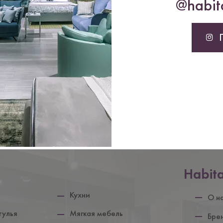
@habita
Нижній
Habit
колонтит
Кухни
О н
тулья
Мягкая мебель
Бре