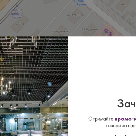
Зач
Отримайте
промо-к
товари за під