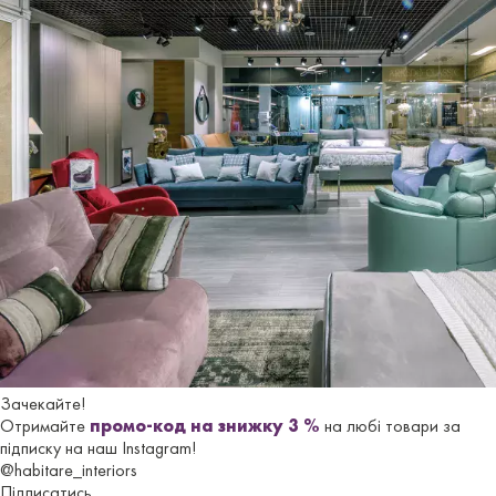
+38 068 825 44 35
м. Одеса, ТВК «МегаДом»,
вул. Г. Липського, 135/2, корпус 2, поверх 2
Зачекайте!
Отримайте
промо-код на знижку 3 %
на любі товари за
Ми на мапі
підписку на наш Instagram!
@habitare_interiors
Підписатись