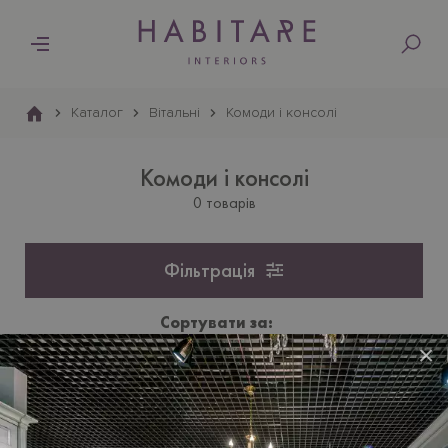
Основна
навіґація
Каталог
Вiтальнi
Комоди і консолі
Комоди і консолі
0 товарів
Фільтрація
Сортувати за:
Ціною
Популярністю
×
Розділ знаходиться на етапі наповнення