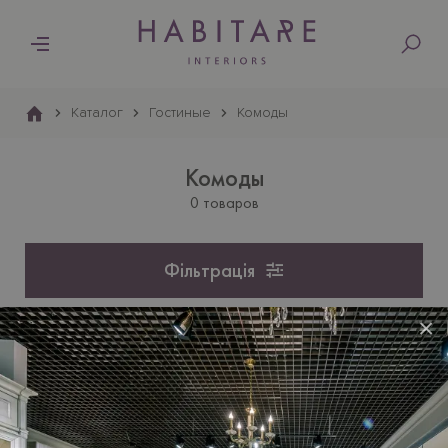
Основна
навіґація
Каталог
Гостиные
Комоды
Комоды
0 товаров
Фільтрація
Сортировать по:
×
Цене
Популярностью
Раздел находится на этапе наполнения.