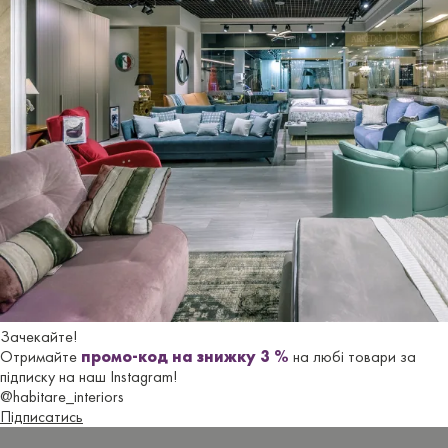
+38 068 825 44 35
г. Одеса, ТВК «МегаДом»,
ул. Толбухiна 135/2, корпус 2, этаж 2
Зачекайте!
Отримайте
промо-код на знижку 3 %
на любі товари за
підписку на наш Instagram!
Мы на карте
@habitare_interiors
Підписатись