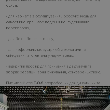
офісів:
- для кабінетів з облаштуванням робочих місць для
самостійної праці або ведення конфіденційних
переговорів,
- для бек- або smart-офісу,
- для неформальних зустрічей із колегами та
спілкування з клієнтами у лаунж-зонах,
- відкритий простір для приймання відвідувачів та
зборів: ресепшн, зони очікування, конференц-спейс.
Письмовий стіл
E.O.S
розроблений для динамічних та
ефективних керівників. Великі ламіновані поверхні з
×
ефектом дерева або скляні стільниці, комоди с
висувними шухлядами, оздоблені плавним висуванням,
мобільні тумби на роликах, корисні аксесаури -