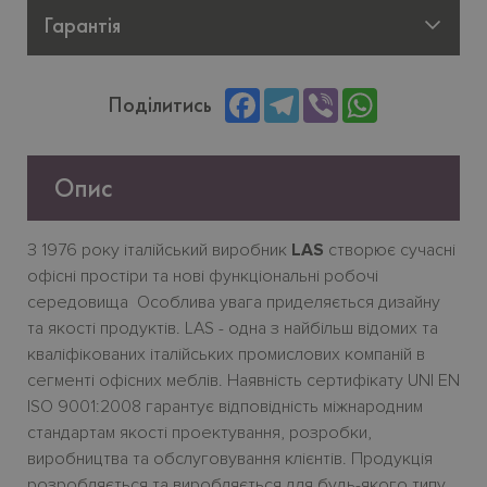
Гарантія
Facebook
Telegram
Viber
WhatsApp
Поділитись
Опис
З 1976 року італійський виробник
LAS
створює сучасні
офісні простіри та нові функціональні робочі
середовища Особлива увага приделяється дизайну
та якості продуктів. LAS - одна з найбільш відомих та
кваліфікованих італійських промислових компаній в
сегменті офісних меблів. Наявність сертифікату UNI EN
ISO 9001:2008 гарантує відповідність міжнародним
стандартам якості проектування, розробки,
виробництва та обслуговування клієнтів. Продукція
розробляється та виробляється ​​для будь-якого типу