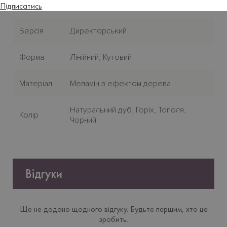
Стиль
Сучасний
Підписатись
Версія
Директорський
Форма
Лiнiйний, Кутовий
Матерiал
Меламін з ефектом дерева
Натуральний дуб, Горіх, Тополя,
Колір
Чорний
Відгуки
Ще не додано щодного відгуку. Будьте першим, хто це
зробить.