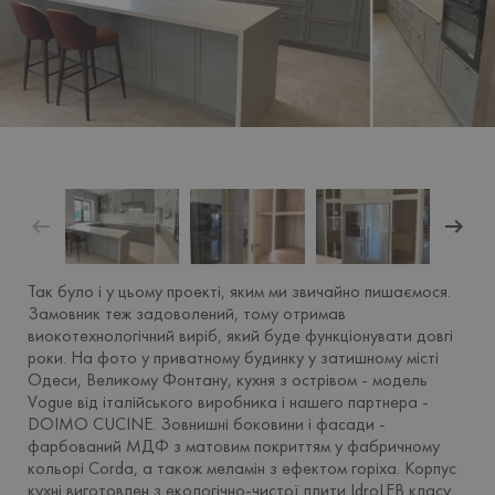
Так було і у цьому проекті, яким ми звичайно пишаємося.
Замовник теж задоволений, тому отримав
виокотехнологічний виріб, який буде функціонувати довгі
роки. На фото у приватному будинку у затишному міcті
Одеси, Великому Фонтану, кухня з острівом - модель
Vogue від італійського виробника і нашего партнера -
DOIMO CUCINE. Зовнишнi боковини і фасади -
фарбований МДФ з матовим покриттям у фабричному
кольорі Corda, а також меламін з ефектом горiха. Корпус
кухнi виготовлен з екологічно-чистої плити IdroLEB класу