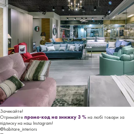
Як і зазвичай ми зняли заміри і виконали проект
у дилерському фабричному ПО, що виключає
помилки.
Зачекайте!
Отримайте
промо-код на знижку 3 %
на любі товари за
підписку на наш Instagram!
@habitare_interiors