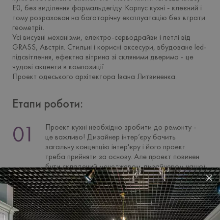
E0, без виділення формальдегіду. Корпус кухні - клеєний і
тому розрахован на багаторічну експлуатацію без втрати
геометрії.
Усі висувні механізми, електро-серводрайви і петлі від
GRASS, Австрія. Стильнi і корисні аксесури, вбудоване led-
підсвітлення, ефектна вітрина зі скляними дверима - це
чудові акценти в композиції.
Проект одеського архітектора Івана Литвиненка.
Етапи роботи:
Проект кухні необхідно зробити до ремонту -
це важливо! Дизайнер інтер’єру бачить
загальну концепцію інтер'єру і його проект
треба прийняти за основу. Але проект повинен
бути складений менеджером-дизайнером нашої
×
компанії, яка буде поставляти Вам кухонні
меблі. Інакше можете запланувати одне, а
вийде зовсім інше.