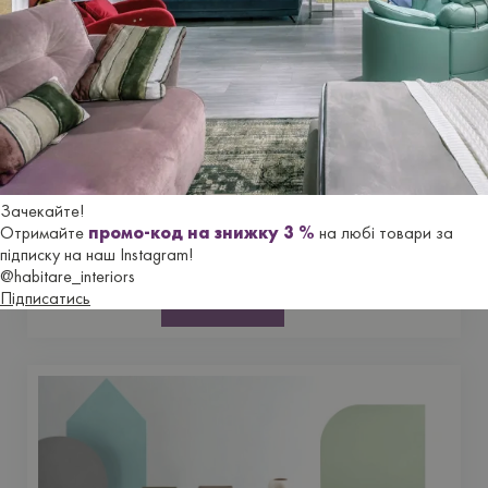
NEW
HIT
Кухня BRERA
МЕБЛІ ДЛЯ КУХНI
Зачекайте!
Отримайте
промо-код на знижку 3 %
на любі товари за
10 400 грн
підписку на наш Instagram!
@habitare_interiors
Купити
Підписатись