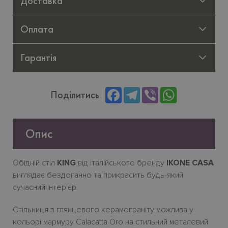
Доставка
Оплата
Гарантія
Facebook
Telegram
Viber
WhatsApp
Поділитись
Опис
Обідній стіл
KING
від італійського бренду
IKONE CASA
виглядає бездоганно та прикрасить будь-який
сучасний інтер'єр.
Стільниця з глянцевого керамограніту можлива у
кольорі мармуру Calacatta Oro на стильний металевий