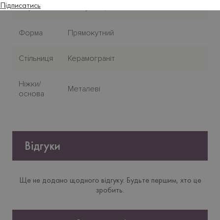
Підписатись
Версія
Розсувний, Фіксований
Форма
Прямокутний
Стiльниця
Керамограніт
Нiжки/
Металеві
основа
Відгуки
Ще не додано щодного відгуку. Будьте першим, хто це
зробить.