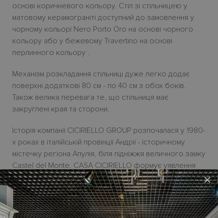
основі коричневого кольору. Cтіл зі стільницею у
матовому керамограніті доступний до замовлення у
чорному кольорі Nero Porto Oro на основі чорного
кольору або у бежевому Travertino на основі
перлинного кольору .
Механізм розкладання стільниці дуже легко додає
поверхні додаткові 80 см - по 40 см з обох боків.
Також велика перевага те, що стільниця має
закруглені края та сторони.
Історія компанії CICIRIELLO GROUP розпочалася у 1980-
х роках в італійській провінції Андрії - історичному
містечку регіона Апулія, біля підніжжя величного замку
Castel del Monte. СASA CICIRIELLO формує уявлення
про дім, пов'язаний з родинною любов'ю, гостинністю
×
та моментами відпочинку. І це прекрасно!
Меблі від IKONE CASA - це дизайнерська колекція