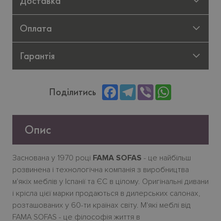
Доставка
Оплата
Гарантія
Facebook
Telegram
Viber
WhatsApp
Поділитись
Опис
Заснована у 1970 році
FAMA SOFAS
- це найбільш
розвинена і технологічна компанія з виробництва
м'якіх меблів у Іспанії та ЄC в цілому. Оригінальні дивани
і крісла цієї марки продаються в дилерських салонах,
розташованих у 60-ти країнах світу. М'якi меблі від
FAMA SOFAS - це філософія життя в