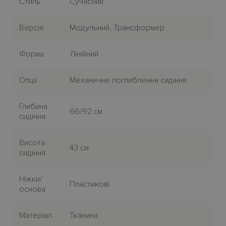
Стиль
Сучасний
Версія
Модульний, Трансформер
Форма
Лiнiйний
Опції
Механичне поглиблення сидiння
Глибина
66/92 см
сидіння
Висота
43 см
сидіння
Нiжки/
Пластиковi
основа
Матерiал
Тканина