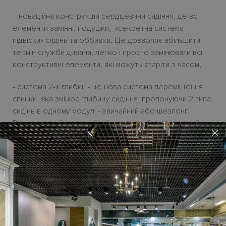
- іноваційна конструкція сердцевини сидіння, де всі
елементи замінні: подушки, «секретна система
підвіски» сидінь та оббивка. Це дозволяє збільшити
термін служби дивана, легко і просто замінювати всі
конструктивні елементи, які можуть старіти з часом;
- система 2-х глибин - це нова система переміщення
спинки, яка змінює глибину сидіння, пропонуючи 2 типа
сидінь в одному модулі - звичайний або шезлонг.
Використаний іноваціийний механізм був створений
×
відділом досліджень і розробок FAMA SOFAS не має
видимого зазору для просування вперед. Загальна
глибина елементів - 126 см;
- вибір модулів дозволяє створювати композиції, які
адаптуються до будь-якого простору.
Ціна
дивана і пуфа
TESEO PREMIUM MOOVE
в