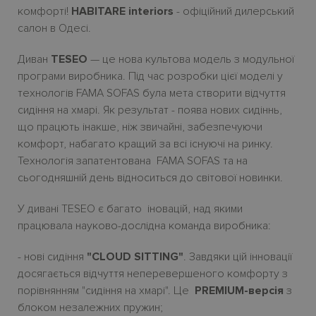
комфорті!
HABITARE interiors
- офіційний дилерcький
салон в Одесі.
Диван
TESEO
— це нова культова модель з модульної
програми виробника. Під час розробки цієї моделі у
технологів FAMA SOFAS була мета створити відчуття
сидіння на хмарі. Як результат - поява нових сидіннь,
що працють інакше, ніж звичайні, забезпечуючи
комфорт, набагато кращий за всі існуючі на ринку.
Технологія запатентована FAMA SOFAS та на
сьогодняшній день відноситься до світової новинки.
У дивані TESEO є багато іновацій, над якими
працювала науково-дослідна команда виробника:
- нові сидіння
"CLOUD SITTING"
. Завдяки цій інновації
досягається відчуття неперевершеного комфорту з
порівнянням "сидіння на хмарі". Це
PREMIUM-версія
з
блоком незалежних пружин;