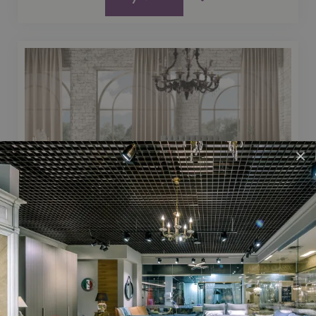
×
Дитяче ліжко CEZANNE
КРОВАТИ
79 196 ₴