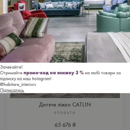
Купить
Зачекайте!
Отримайте
промо-код на знижку 3 %
на любі товари за
підписку на наш Instagram!
@habitare_interiors
Підписатись
Дитяче ліжко CATLIN
КРОВАТИ
65 676 ₴