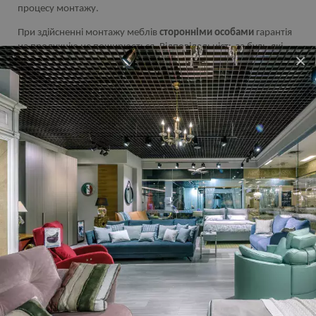
процесу монтажу.
При здійсненні монтажу меблів
стороннiми особами
гарантія
на продукцію не поширюється. Відповідальність за будь-які
×
пошкодження в цьому випадку несе Покупець.
Щоб уникнути такої ситуації рекомендуємо довіряти збирання
професіоналам нашої компанії. У цьому випадку меблі будуть
мати ідеальний зовнішній вигляд і прослужать максимальний
час.
Ви переглядали