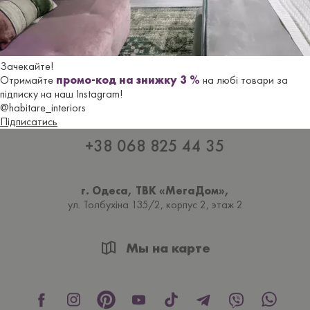
Зачекайте!
Отримайте
промо-код на знижку 3 %
на любі товари за
підписку на наш Instagram!
@habitare_interiors
Підписатись
+38 068 825 44 35
г. Одеса, ТВК «МегаДом»,
ул. Толбухiна 135/2, корпус 2, этаж 2
Мы на карте