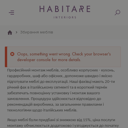
Основна
навіґація
Збирання меблів
Oops, something went wrong. Check your browser's
developer console for more details.
Професійний монтаж меблів, особливо корпусних - кухонь,
гардеробних, шаф або офісних, допоможе швидко і якісно
підготувати меблi до експлуатації. Наші фахівці мають 20-ти
річний фах в італійському сегменті та в короткий термін
забезпечать повноцінну установку і монтаж вашого
замовлення. Процедура здійснюється відповідно до
рекомендацій виробника, за загальними правилами і
технологіями щодо італійських меблів.
Якщо меблі були придбані зі знижкою від 15%, ціна послуги
монтажу обчислюється додатоково і узгоджується до початку