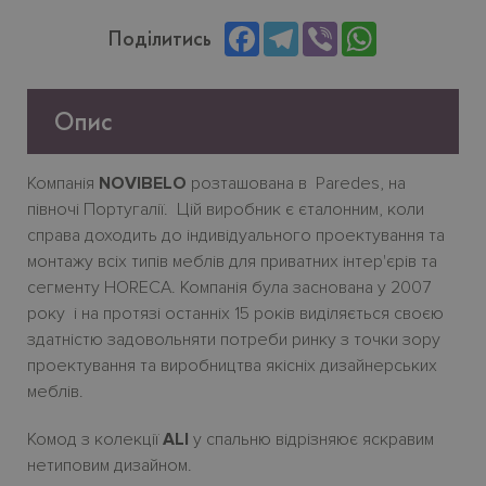
Facebook
Telegram
Viber
WhatsApp
Поділитись
Опис
Компанія
NOVIBELO
розташована в Paredes, на
півночі Португалії. Цій виробник є єталонним, коли
справа доходить до індивідуального проектування та
монтажу всіх типів меблів для приватних інтер'єрів та
cегменту HORECA. Компанія була заснована у 2007
року і на протязі останніх 15 років виділяється своєю
здатністю задовольняти потреби ринку з точки зору
проектування та виробництва якісніх дизайнерських
меблів.
Комод з колекції
ALI
у спальню відрізняює яскравим
нетиповим дизайном.