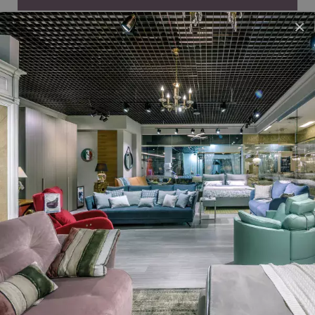
×
Бренд
SAMOA DIVANI
Країна-
Португалiя
виробник
Стиль
Сучасний
Матерiал
Шпон горіха Canaletto
Стiльниця
Шпон горіха Canaletto, GRES
Висувні шухляди Blumotion або Tip-On
Механiзм
| BLUM