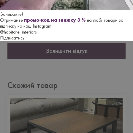
Відгуки
Зачекайте!
Отримайте
промо-код на знижку 3 %
на любі товари за
Ще не додано щодного відгуку. Будьте першим, хто це
підписку на наш Instagram!
зробить.
@habitare_interiors
Підписатись
Залишити відгук
Схожий товар