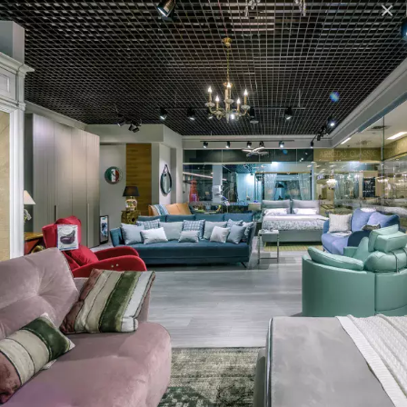
×
Бренд
SAMOA DIVANI
Країна-
Португалiя
виробник
Стиль
Сучасний
Материал
Шпон горіха Canaletto
Стiльниця
Шпон горіха Canaletto, GRES
Висувні шухляди Blumotion або Tip-On
Механiзм
| BLUM