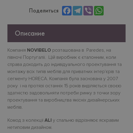
Facebook
Telegram
Viber
WhatsApp
Поделиться
Описание
Компанія
NOVIBELO
розташована в Paredes, на
півночі Португалії. Цій виробник є єталонним, коли
справа доходить до індивідуального проектування та
монтажу всіх типів меблів для приватних інтер'єрів та
cегменту HORECA. Компанія була заснована у 2007
року і на протязі останніх 15 років виділяється своєю
здатністю задовольняти потреби ринку з точки зору
проектування та виробництва якісніх дизайнерських
меблів.
Комод з колекції
ALI
у спальню відрізняює яскравим
нетиповим дизайном.