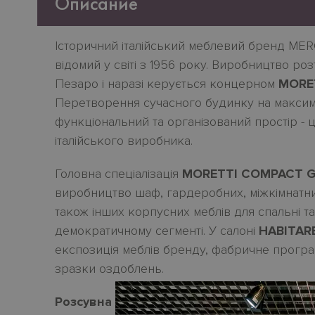
Описание
Історичний італійський меблевий бренд MER
відомий у світі з 1956 року. Виробництво роз
Пезаро і наразі керується концерном
MORET
Перетворення сучасного будинку на макси
функціональний та організований простір - ц
італійського виробника.
Головна спеціалізація
MORETTI COMPACT 
виробництво шаф, гардеробних, міжкімнатн
також інших корпусних меблів для спальні та 
демократичному сегменті. У салоні
HABITARE 
експозиція меблів бренду, фабричне програ
зразки оздоблень.
Розсувна скляна перегородка
PARETE
в к