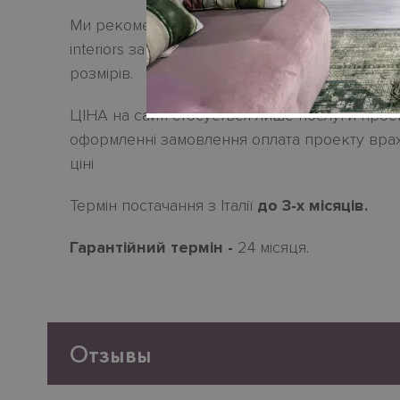
Ми рекомендуемо звертатися до менеджері
interiors за розробкою проекту згідно завда
розмірів.
ЦІНА на сайті стосується лише послуги прое
оформленні замовлення оплата проекту врах
ціні
Термін постачання з Італії
до 3-х місяців.
Гарантійний термін -
24 місяця.
Отзывы