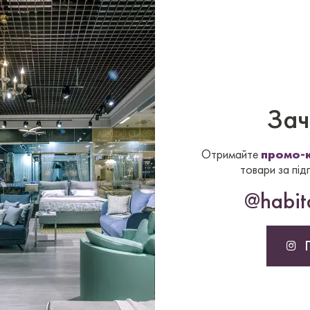
о зонувати простір.
адку, коли необхідно
ю від вітальні.
MNIA
виробляються з
учі металеві стійки -
Зач
иві кольори -
Отримайте
промо-к
ерматовій обробці.
товари за під
м - прозоре с
@habita
альне, армоване або
 4 двері. Висота