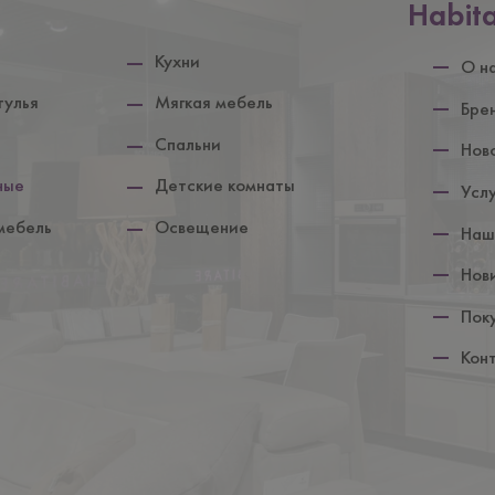
Нижній
Habit
колонтит
Кухни
О н
тулья
Мягкая мебель
Бре
Спальни
Нов
ные
Детские комнаты
Усл
мебель
Освещение
Наш
Нов
Пок
Кон