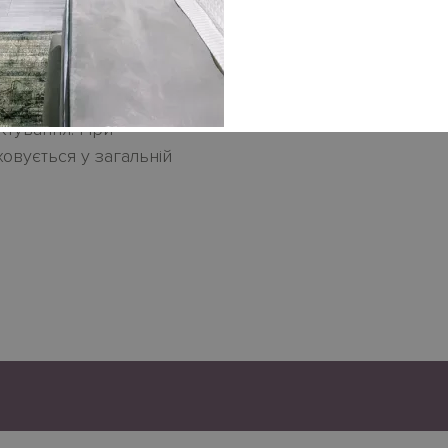
в салону HABITARE
ння та індивідуальних
ктування. При
овується у загальній