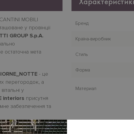
Характеристик
CANTINI MOBILI
Бренд
ташоване у провінції
TI GROUP S.p.A.
Країна-виробник
мально
е остаточна мета
Стиль
Форма
GIORNE_NOTTE
- це
их перегородок, а
Материал
вітальні у
interiors
присутня
мне забезпечення та
вартирі - це