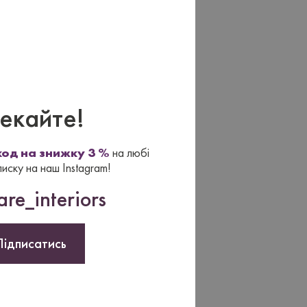
екайте!
од на знижку 3 %
на любі
писку на наш Instagram!
re_interiors
Підписатись