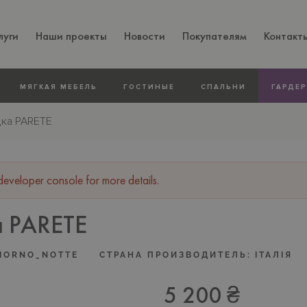
луги
Наши проекты
Новости
Покупателям
Контакт
МЯГКАЯ МЕБЕЛЬ
ГОСТИНЫЕ
СПАЛЬНИ
ГАРДЕ
дка PARETE
veloper console for more details.
а PARETE
GIORNO_NOTTE
СТРАНА ПРОИЗВОДИТЕЛЬ:
ІТАЛІЯ
5 200 ₴