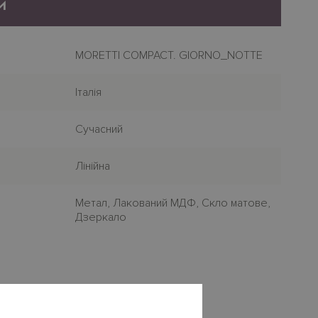
и
MORETTI COMPACT. GIORNO_NOTTE
Італія
Сучасний
Лінійна
Метал, Лакований МДФ, Скло матове,
Дзеркало
×