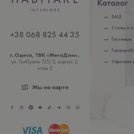
Каталог
SALE
Столы и с
+38 068 825 44 35
Гостиные
Гардероб
г. Одеса, ТВК «МегаДом»,
ул. Толбухiна 135/2, корпус 2,
Офисная 
этаж 2
Мы на карте