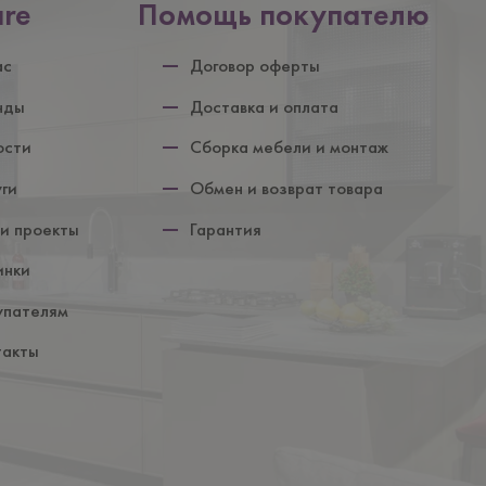
are
Помощь покупателю
ул
ас
Договор оферты
нды
Доставка и оплата
ости
Сборка мебели и монтаж
уги
Обмен и возврат товара
и проекты
Гарантия
инки
упателям
такты