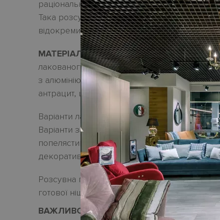
раціональне рішення, завдяки якому можлив
Така розсувна стіна використовується у вип
відокремити гардеробну від спальні або кухн
МАТЕРІАЛИ.
Усі панелі
PARETE
з колекції
O
лакованого МДФ або загартованого скла. Нес
з алюмінію у порошковому фарбуванні. Можл
антрацит, шампань або білий.
Варіанти лакованого МДФ у матовій або суп
Варіанти загартованого скла завтошки 0,4 с
попелястим або бронзовим відтінком, дзерк
декоративне.
Розсувна перегородка можлива на 1, 2, 4 або
готової ніші у стіні від
251,5 см
до
308,4 см.
ВАЖЛИВО!