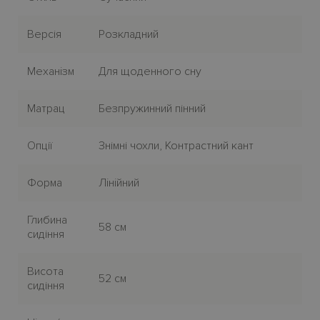
Версія
Розкладний
Механiзм
Для щоденного сну
Матрац
Безпружинний пінний
Опції
Знімні чохли, Контрастний кант
Форма
Лiнiйний
Глибина
58 см
сидіння
Висота
52 см
сидіння