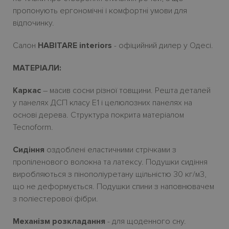
пропонують ергономічн
i
і комфортн
i
умови для
відпочинку.
Салон
HABITARE interiors
- офіцийний дилер у Одесі.
МАТЕРІАЛИ:
Каркас
– масив сосни
різної товщини. Решта деталей
у панелях ДСП класу Е1
і
целюлозних панелях на
основі дерева.
Структура покрита матеріалом
Tecnoform.
Сидіння
оздоблені еластичними стрічками з
пропіленового волокна та латексу. Подушки сидіння
виробляються з пінополіуретану щільністю 30
кг/м3,
що не деформується. Подушки спини з наповнювачем
з поліестерової фібри.
Механізм розкладання
- для щоденного сну.