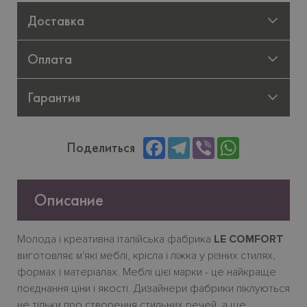
Доставка
Оплата
Гарантия
Facebook
Telegram
Viber
WhatsApp
Поделиться
Описание
Молода
і
креативна
італійська
фабрика
LE COMFORT
виготовляє
м
'
які
меблі
,
крісла
і
ліжка
у
різних
стилях
,
формах
і
матеріалах
.
Меблі
цієї
марки
-
це
найкраще
поєднання
ціни
і
якості
.
Дизайнери фабрики піклуються
не тільки про створення стильних речей, а ще