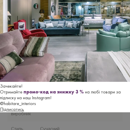
Можливі розміри крісла-ліжка:
112 см | глибина 97/200 см | висота H90 см.
Виготовля
є
ться
під замовлення. Термін постачання з
Італії
до 2,5 місяців
.
Гарантійний термін
- 18 місяців.
Характеристики
Зачекайте!
Отримайте
промо-код на знижку 3 %
на любі товари за
Бренд
LE COMFORT
підписку на наш Instagram!
@habitare_interiors
Країна-
Підписатись
Італія
виробник
Стиль
Сучасний