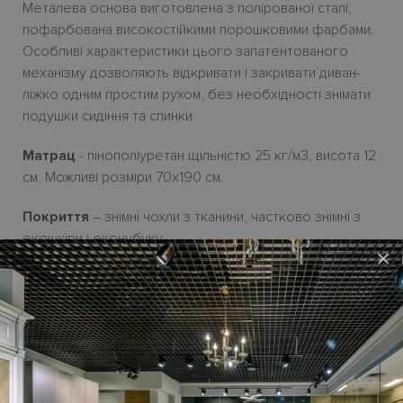
Металева основа виготовлена з полірованої сталі,
пофарбована високостійкими порошковими фарбами.
Особливі характеристики цього запатентованого
механізму дозволяють відкривати і закривати диван-
ліжко одним простим рухом, без необхідності знімати
подушки сидіння та спинки.
Матрац
- пінополіуретан щільністю 25 кг/м3, висота 12
см. Можливі розміри 70х190 см.
Покриття
– зн
i
мн
i
чохли з тканини, частково зн
i
мн
i
з
екошк
i
ри і еконубуку.
×
Ніжки
– металеві
H12 см у алюміниєвому кольорі.
Ціна дивана-ліжка
TAHITI
на сайті – у
початковій
категорії тканини
.
У стандартну комплектацію
м
’яких
мебл
і
в не входять декоративн
і подушки
,
ціну на
як
і
треба обчислювати
додатково.