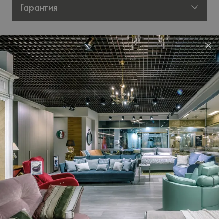
Гарантия
Facebook
Telegram
Viber
WhatsApp
Поделиться
×
Описание
Елегантна класична люстра
mod.925/8
від
італійського виробника
NERVILAMP
гарно виглядає як
у холлі, так і у невеликій спальні або вітальні.
Металева основа - латунь у кольорі матової бронзи,
скляна декоративна основа. Лампочки 8 х max60 W
E14.
Ціна люстри на сайті - як на фото. Лампочки у ціну не
входять.