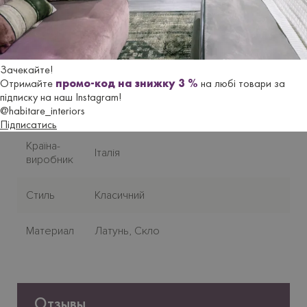
У наявності - 1 шт.
Гарантійний термін
- 18 місяців.
Зачекайте!
Отримайте
промо-код на знижку 3 %
на любі товари за
Характеристики
підписку на наш Instagram!
@habitare_interiors
Підписатись
Країна-
Італія
виробник
Стиль
Класичний
Материал
Латунь, Скло
Отзывы