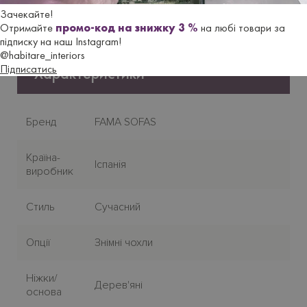
Зачекайте!
Гарантійний термін
- 18 місяців.
Отримайте
промо-код на знижку 3 %
на любі товари за
підписку на наш Instagram!
@habitare_interiors
Підписатись
Характеристики
Бренд
FAMA SOFAS
Країна-
Iспанiя
виробник
Стиль
Сучасний
Опції
Знімні чохли
Нiжки/
Дерев'яні
основа