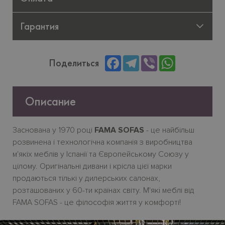
Гарантия
Facebook
Telegram
Viber
WhatsApp
Поделиться
Описание
Заснована у 1970 році
FAMA SOFAS
- це найбільш
розвинена і технологічна компанія з виробництва
м'якіх меблів у Іспанії та Європейському Союзу у
цілому. Оригінальні дивани і крісла цієї марки
продаються тількі у дилерських салонах,
розташованих у 60-ти країнах світу. М'якi меблі від
FAMA SOFAS - це філософія життя у комфорті!
Салон
HABITARE interiors
- офіційний дилер у місті