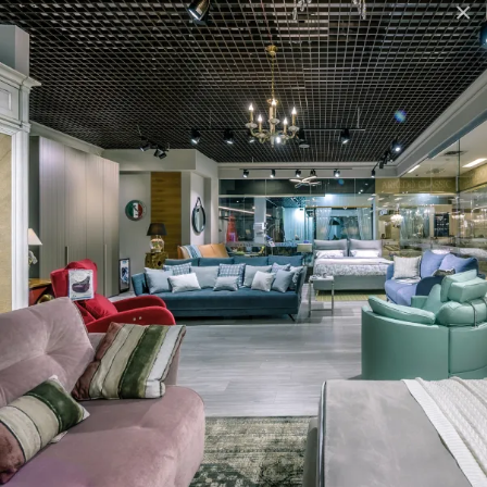
×
Одесі.
Кушетка LA CARACOLA -
чудове рішення для вхідної
зони у приміщення:
Каркас
– масив сосни
різної товщини.
Подушка сидіння
виробляється з пінополіуретану щільністю 35
кг/м3, а
также з фібри. Покриття
–
чохли з тканини
. Дерев'яні
ніжки та стільниця у кольорах - натуральний, вишня,
горіх, венге, та лаковані - срібло, шампань, чорний,
димчастий, жовтий.
Можно обрати оббивку з тканини по зразкам
виробника. Усі актуальні зразки оббивки є у
дилерському салонi HABITARE interiors.
Ціна кушетки
LA CARACOLA
на сайті вказана у
тканині з дерев'яної стільницею. Можлива без
стільниці.