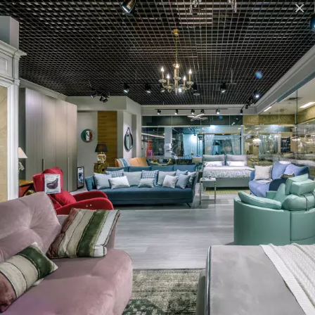
×
Бренд
SAMOA DIVANI
Країна-
Португалiя
виробник
Стиль
Сучасний
Материал
Шпон горіха Canaletto
Стiльниця
Шпон горіха Canaletto, GRES
Висувні шухляди Blumotion або Tip-On
Механiзм
| BLUM