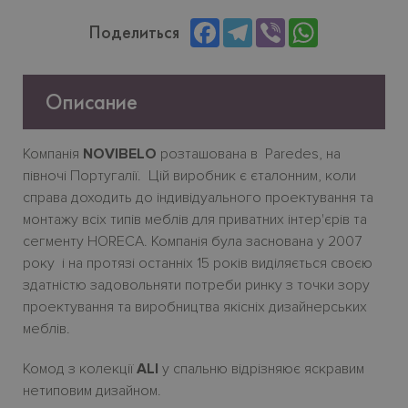
Facebook
Telegram
Viber
WhatsApp
Поделиться
Описание
Компанія
NOVIBELO
розташована в Paredes, на
півночі Португалії. Цій виробник є єталонним, коли
справа доходить до індивідуального проектування та
монтажу всіх типів меблів для приватних інтер'єрів та
cегменту HORECA. Компанія була заснована у 2007
року і на протязі останніх 15 років виділяється своєю
здатністю задовольняти потреби ринку з точки зору
проектування та виробництва якісніх дизайнерських
меблів.
Комод з колекції
ALI
у спальню відрізняює яскравим
нетиповим дизайном.