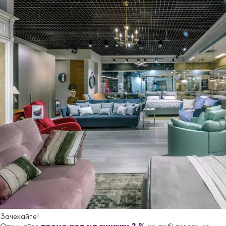
Висота
77 см
сидіння
Глибина
41 см
сидіння
Нiжки/
Металеві
основа
Материал
Шеніл
Отзывы
Еще не добавлено ни одного отзыва. Будьте первым, кто
это сделает.
Зачекайте!