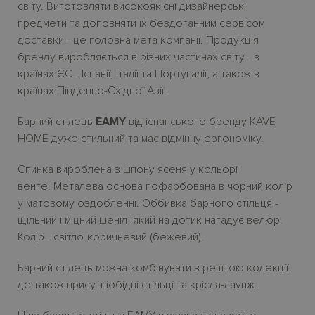
світу. Виготовляти високоякісні дизайнерські
предмети та доповняти їх бездоганним сервісом
доставки - це головна мета компанії. Продукція
бренду виробляється в різних частинах світу - в
країнах ЄС - Іспанії, Італії та Португалії, а також в
країнах Південно-Східної Азії.
Барний стілець
EAMY
від іспанського бренду KAVE
HOME дуже стильний та має відмінну ергономіку.
Спинка вироблена з шпону ясеня у кольорі
венге. Металева основа пофарбована в чорний колір
у матовому оздобленні. Оббивка барного стільця -
щільний і міцний шеніл, який на дотик нагадує велюр.
Колір - світло-коричневий (бежевий).
Барний стілець можна комбінувати з рештою колекції,
де також присутніобідні стільці та крісла-лаунж.