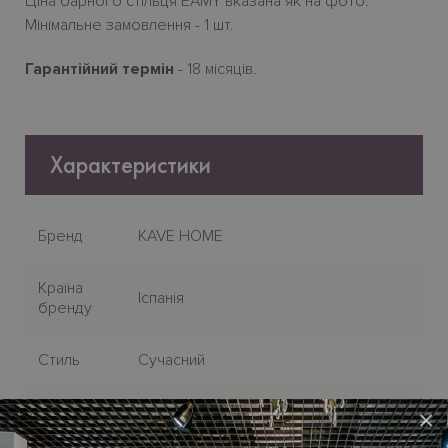
Ціна барного стільця EAMY вказана як на фото.
Мінімальне замовлення - 1 шт.
Гарантійний термін
- 18 місяців.
Характеристики
Бренд
KAVE HOME
Країна
Іспанія
бренду
Стиль
Сучасний
Версія
Обідній
×