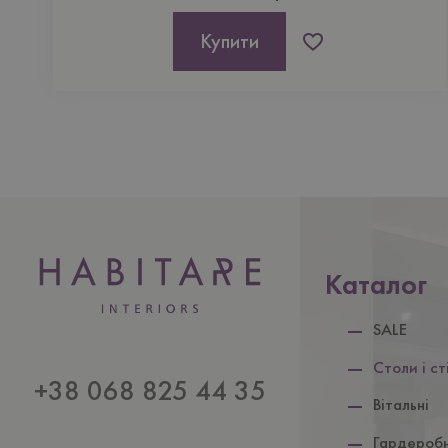
Купити
Каталог
SALE
Столи i ст
+38 068 825 44 35
Вiтальнi
Гардеробн