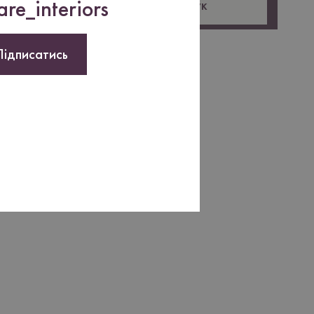
re_interiors
Залишити відгук
Підписатись