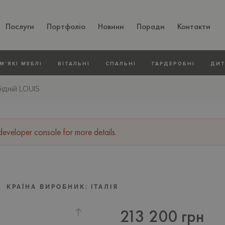
Послуги
Портфоліо
Новини
Поради
Контакти
М'ЯКI МЕБЛI
ВIТАЛЬНI
СПАЛЬНІ
ГАРДЕРОБНІ
ДИТ
бідній LOUIS
veloper console for more details.
КРАЇНА ВИРОБНИК:
ІТАЛІЯ
213 200 грн