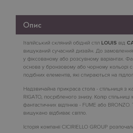
Опис
Італійський скляний обідній стіл
LOUIS
від
CA
вишуканий сучасний дизайн. До замовлення з 
у фіксованому або розсувному варіантах. Ф
основа у бронзовому або чорному кольорі ск
подібних елементів, які спираються на підло
Надзвичайна прикраса стола - стільниця з к
RIGATO, посрібленого знизу. Колір стільниці
фантастичних відтінків - FUME або BRONZO. 
вишукано відбиває світло.
Історія компанії CICIRIELLO GROUP розпочала