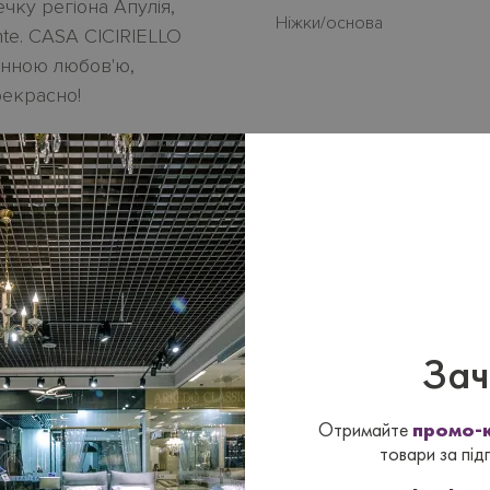
течку регіона Апулія,
Нiжки/основа
nte. СASA CICIRIELLO
инною любов'ю,
прекрасно!
ька колекція обідніх
ал в сучаному стилі.
 вибору кольору
ання з Італіі
до 3-х
Зач
Отримайте
промо-к
товари за під