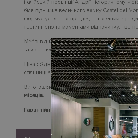
італійській провінції Андрії - історичному міс
біля підніжжя величного замку Castel del Mo
формує уявлення про дім, пов'язаний з род
гостинністю та моментами відпочинку. І це 
Меблі від
CAPODARTE HOME
- це дизайнерс
та кавових столів, комодів, стільців та дзерк
Ціна обіднього столу
LOUIS
не залежить від
стільниці або основи.
Виготовляється під замовлення. Термін постач
місяців
.
Гарантійний термін
- 18 місяців.