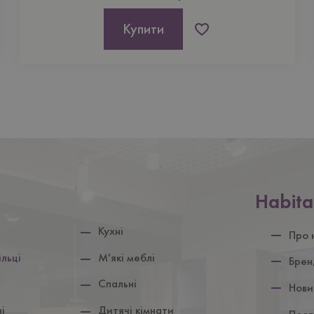
Купити
Нижній
Habita
колонтит
Кухнi
Про 
iльцi
М'якi меблi
Брен
Спальні
Нови
і
Дитячi кiмнати