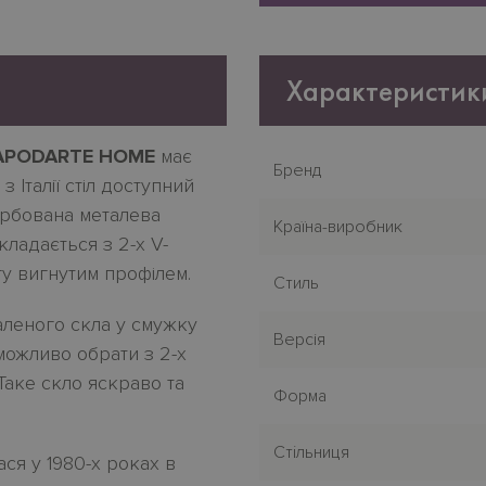
Характеристик
PODARTE HOME
має
Бренд
Італії стіл доступний
арбована металева
Країна-виробник
ладається з 2-х V-
гу вигнутим профілем.
Стиль
аленого скла у смужку
Версія
 можливо обрати з 2-х
Таке скло яскраво та
Форма
Стiльниця
ся у 1980-х роках в