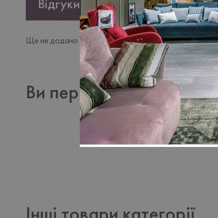
Відгуки
Ще не додано щодного відгуку. Будьте першим, хто ц
Ви переглядали
Інші товари категорії