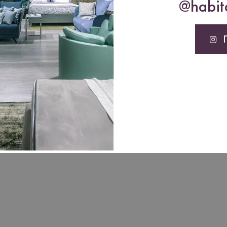
@habita
е зробить.