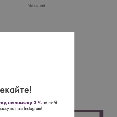
Металеві
×
екайте!
од на знижку 3 %
на любі
писку на наш Instagram!