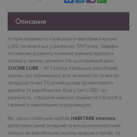
Описание
Історія поважного італійського виробника кухонь
LUBE почалася ще у далекому 1967 року. Завдяки
постійному розвитку компанія зайняла лідируючі
позиції у своєму сегменті. На сьогодняшній день
CUCINE LUBE
- № 1 серед італійських виробників
кухонь, що перевершує всіх за кількістю та якістю
продукції та має 55-річний досвід промислового
дизайну та виробництва. Вхід у світ LUBE- це
реальність, створена навколо людини та її потреб в
гармонії з навколишнім середовищем.
Ми, салон італійських меблів
HABITARE interiors
,
делегуємо такий складний та високотехнологічний
процес як виробництво кухонь кращим з профі та