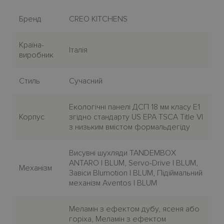
Бренд
CREO KITCHENS
Країна-
Італія
виробник
Стиль
Сучасний
Екологічні панелі ДСП 18 мм класу E1
Корпус
згідно стандарту US EPA TSCA Title VI
з низьким вмістом формальдегіду
Висувні шухляди TANDEMBOX
ANTARO | BLUM, Servo-Drive | BLUM,
Механiзм
Завiси Blumotion | BLUM, Пiдiймальний
механiзм Aventos | BLUM
Меламін з ефектом дубу, ясеня або
горіха, Меламін з ефектом