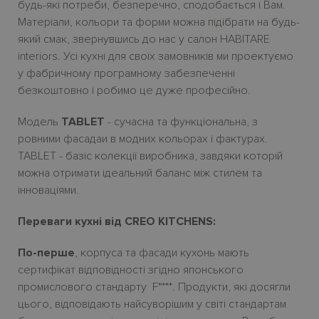
будь-які потреби, безперечно, сподобається і Вам.
Матеріали, кольори та форми можна підібрати на будь-
який смак, звернувшись до нас у салон HABITARE
interiors. Усі кухні для своїх замовників ми проектуємо
у фабричному програмному забезпеченні
безкоштовно і робимо це дуже професійно.
Модель
TABLET
- сучасна та функціональна, з
ровними фасадаи в модних кольорах і фактурах.
TABLET - базіс колекції виробника, завдяки которій
можна отримати ідеальний баланс між стилем та
інноваціями.
Переваги кухні від CREO KITCHENS:
По-перше
, корпуса та фасади кухонь мають
сертифікат відповідності згідно японського
промислового стандарту F****. Продукти, які досягли
цього, відповідають найсуворішим у світі стандартам