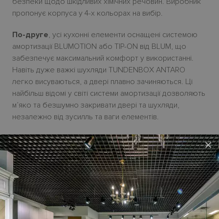
безпеки щодо шкідливих хімічних речовин. Виробник
пропонує корпуса у 4-х кольорах на вибір.
По-друге
, усі кухонні елементи оснащені системою
амортизації BLUMOTION або TIP-ON від BLUM, що
забезпечує максимальний комфорт у використанні.
Навіть дуже важкі шухляди TUNDENBOX ANTARO
легко висуваються, а двері плавно зачиняються. Ці
найбільш відомі у світі системи амортизації дозволяють
м’яко та безшумно закривати двері та шухляди,
незалежно від зусилль та ваги елементів.
По-третє
, двері товщиною 18 мм вироблені з
×
екологічної плити
ACOP COMPONENTS
в
меламіновому оздобленні, що ідеально імітує шпон
дубу, ясеня, горіху, цементу, мармуру, супер матове
лакування або з лазерною або фанерною кромкою.
Також двері виробляються в односторонньому UV-
лакуванні або в натуральному дубовому шпоні.