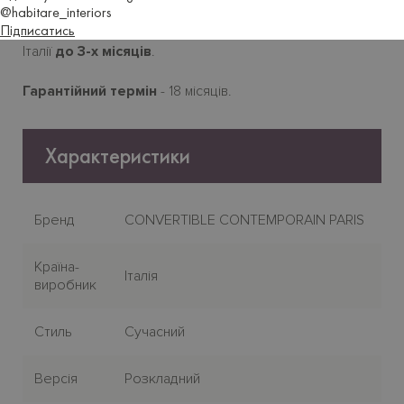
@habitare_interiors
Підписатись
Виготовля
є
ться
під замовлення. Термін постачання з
Італії
до 3-х місяців
.
Гарантійний термін
- 18 місяців.
Характеристики
Бренд
CONVERTIBLE CONTEMPORAIN PARIS
Країна-
Італія
виробник
Стиль
Сучасний
Версія
Розкладний