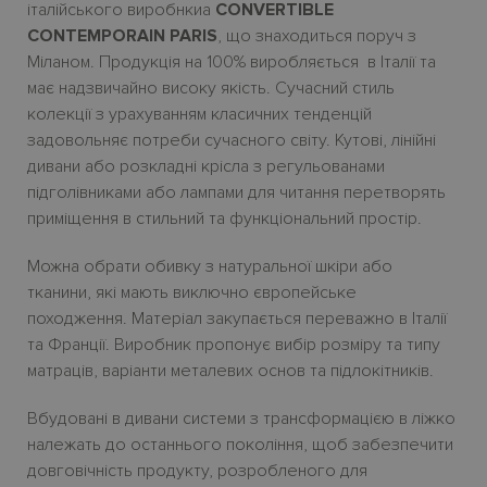
італійського виробнкиа
CONVERTIBLE
CONTEMPORAIN PARIS
, що знаходиться поруч з
Міланом. Продукція на 100% виробляється в Італії та
має надзвичайно високу якість. Сучасний стиль
колекції з урахуванням класичних тенденцій
задовольняє потреби сучасного світу. Кутові, лінійні
дивани або розкладні крісла з регульованами
підголівниками або лампами для читання перетворять
приміщення в стильний та функціональний простір.
Можна обрати обивку з натуральної шкіри або
тканини, які мають виключно європейське
походження. Матеріал закупається переважно в Італії
та Франції. Виробник пропонує вибір розміру та типу
матраців, варіанти металевих основ та підлокітників.
Вбудовані в дивани системи з трансформацією в ліжко
належать до останнього покоління, щоб забезпечити
довговічність продукту, розробленого для