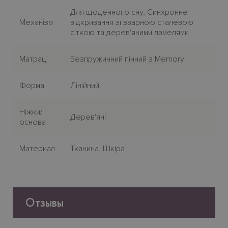
Для щоденного сну, Синхронне
Механiзм
відкривання зі зварною сталевою
сіткою та дерев'яними ламелями
Матрац
Безпружинний пінний з Memory
Форма
Лiнiйний
Нiжки/
Дерев'яні
основа
Материал
Тканина, Шкіра
Отзывы