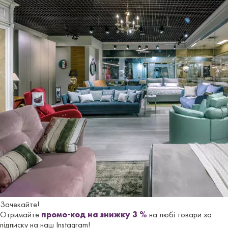
металевої сітки та дерев'яних рейок. Особливі
характеристики механізму дозволяють відкривати і
закривати диван простим рухом, без необхідності
знімати подушки сидіння або спинки.
МАТРАЦ - Optimum з пінополіуретану щільністю 35 кг/
м3 і висотою 13 см. Можливі розміри 120-, 140- і 160х196
см.
ОБИВКА
–
з тканини або натуральної шкіри.
Ціна розкладного дивана-ліжка VELASCA
на сайті – у
початковій категорії тканини
.
У стандартну
комплектацію
м
’яких мебл
і
в не входять декоративн
і
подушки
,
ціну на
як
і треба обчислювати
додатково.
Можливі розміри
дивана-ліжка
:
Зачекайте!
184-, 204- і 226 см | глибина 108 см/222 см | висота H80
Отримайте
промо-код на знижку 3 %
на любі товари за
см.
підписку на наш Instagram!