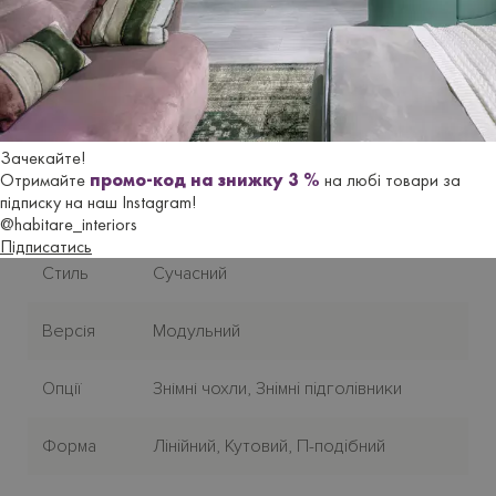
Характеристики
Бренд
LE COMFORT
Зачекайте!
Отримайте
промо-код на знижку 3 %
на любі товари за
Країна-
підписку на наш Instagram!
Італія
виробник
@habitare_interiors
Підписатись
Стиль
Сучасний
Версія
Модульний
Опції
Знімні чохли, Знiмнi пiдголiвники
Форма
Лiнiйний, Кутовий, П-подiбний