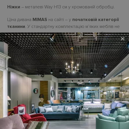
Ніжки
– металеві Way
H13
см у хромованій обробці.
Ціна дивана
MIMAS
на сайті – у
початковій категорії
тканини
.
У стандартну комплектацію
м
’яких мебл
і
в не
входять декоративн
і подушки
,
ціну на
як
і треба
×
обчислювати
додатково.
Можливі розміри лінійного дивана:
138-, 158- і 178 см | глибина 97 см | висота H88 см.
Можливі форми - лінійний, кутовий, П-подібний.
У колекції є пуф.
Виготовля
є
ться
під замовлення. Термін постачання з
Італії
до 2,5 місяців
.
Гарантійний термін
- 18 місяців.