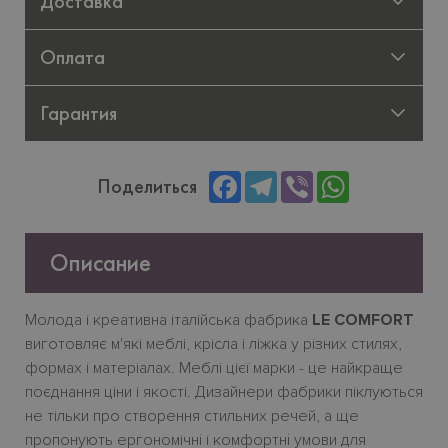
Доставка
Оплата
Гарантия
Facebook
Telegram
Viber
WhatsApp
Поделиться
Описание
Молода
і
креативна
італійська
фабрика
LE COMFORT
виготовляє
м
'
які
меблі
,
крісла
і
ліжка
у
різних
стилях
,
формах
і
матеріалах
.
Меблі
цієї
марки
-
це
найкраще
поєднання
ціни
і
якості
.
Дизайнери фабрики піклуються
не тільки про створення стильних речей, а ще
пропонують ергономічн
i
і комфортн
i
умови для