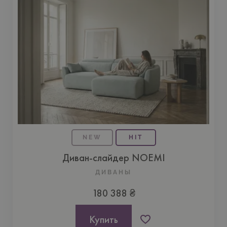
NEW
HIT
Диван-слайдер NOEMI
ДИВАНЫ
180 388 ₴
Купить