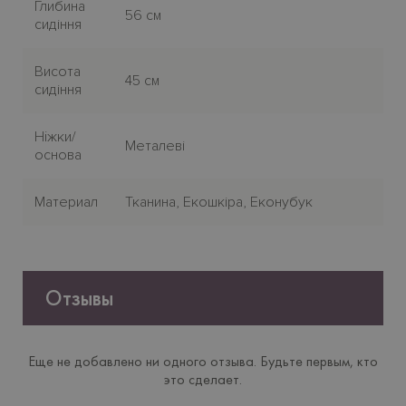
Глибина
56 см
сидіння
Висота
45 см
сидіння
Нiжки/
Металеві
основа
Материал
Тканина, Екошкіра, Еконубук
Отзывы
Еще не добавлено ни одного отзыва. Будьте первым, кто
это сделает.