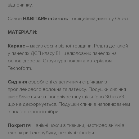
відпочинку.
Салон
HABITARE interiors
- офіцийний дилер у Одесі.
МАТЕРІАЛИ:
Каркас
– масив сосни
різної товщини. Решта деталей
у панелях ДСП класу Е1
і
целюлозних панелях на
основі дерева.
Структура покрита матеріалом
Tecnoform.
Сидіння
оздоблені еластичними стрічками з
пропіленового волокна та латексу. Подушки сидіння
виробляються з пінополіуретану щільністю 30
кг/м3,
що не деформується. Подушки спини з наповнювачем
з поліестерової фібри.
Покриття
– зн
i
мн
i
чохли з тканини, частково зн
i
мн
i
з
екошк
i
ри і еконубуку, незнімні зі шкіри.