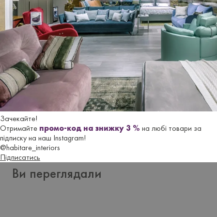
Отзывы
Еще не добавлено ни одного отзыва. Будьте первым, кто
это сделает.
Оставить отзыв
Зачекайте!
Отримайте
промо-код на знижку 3 %
на любі товари за
підписку на наш Instagram!
@habitare_interiors
Підписатись
Ви переглядали