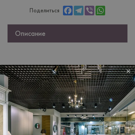
Facebook
Telegram
Viber
WhatsApp
Поделиться
Описание
×
Характеристики
Бренд
FAMA SOFAS
Країна-
Iспанiя
виробник