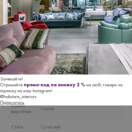
моторизованого. Можно обрати оббивку з тканини по
зразкам виробника. Усі актуальні зразки оббивки є у
дилерському салонi HABITARE interiors.
Ціна крісла
на сайті вказана в оббивці з тканини з
керуванням за допомогою системи SENSAE.
Гарантійний термін
- 18 місяців.
Характеристики
Зачекайте!
Отримайте
промо-код на знижку 3 %
на любі товари за
підписку на наш Instagram!
Бренд
FAMA SOFAS
@habitare_interiors
Підписатись
Країна-
Iспанiя
виробник
Стиль
Сучасний