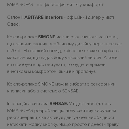
FAMA SOFAS - це філософія життя у комфорті!
Салон
HABITARE interiors
- офіційний дилер у місті
Одесі.
Крісло-релакс
SIMONE
має високу спинку з капітоне,
що завдяки своєму особливому дизайну перенесе вас
в 70-ті . На перший погляд, крісло не схоже на крісло з
механізмом, що надає йому унікальний вигляд. А коли
ви спробуєте протестувати, то будете вражені
винятковим комфортом, який він пропонує.
Крісло-релакс SIMONE можна вибрати з сенсорними
кнопками або з системою SENSAE.
Інноваційна система
SENSAE.
У відділі досліджень
FAMA SOFAS розробили цю нову систему керування
реклайнерами, яка активує двигун без необхідності
натискати жодну кнопку. Якщо просто піднести праву