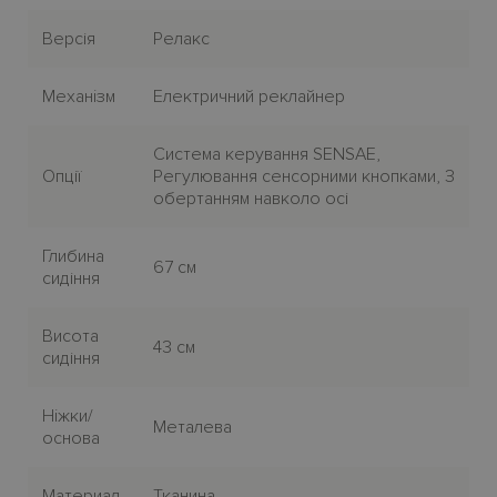
Версія
Релакс
Механiзм
Електричний реклайнер
Система керування SENSAE,
Опції
Регулювання сенсорними кнопками, З
обертанням навколо осі
Глибина
67 см
сидіння
Висота
43 см
сидіння
Нiжки/
Металева
основа
Материал
Тканина