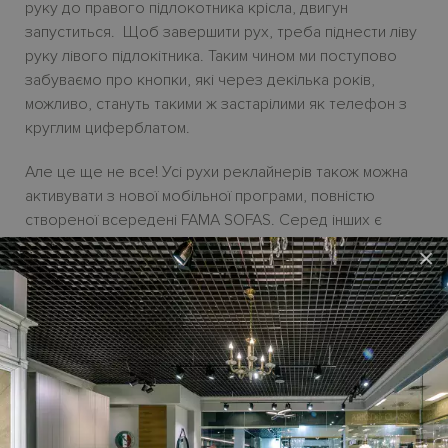
руку до правого підлокотника крісла, двигун
запуститься. Щоб завершити рух, треба піднести ліву
руку лівого підлокітника. Таким чином ми поступово
забуваємо про кнопки, які через декілька років,
можливо, стануть такими ж застарілими як телефон з
круглим циферблатом.
Але це ще не все! Усі рухи реклайнерів також можна
активувати з нової мобільної програми, повністю
створеної всередені FAMA SOFAS. Серед інших є
функція, що не дозволить відкривати реклайнер або
×
закривати його. І все це легко керується з вашого
мобільного телефону.
Крiсло-релакс SIMONE
облаштовано також функцією
обертання на 165
°
. Регульовані сидіння та підніжка
крісла сприяють чудовому комфорту власника.
Крісло доступне до замовлення у вигляді