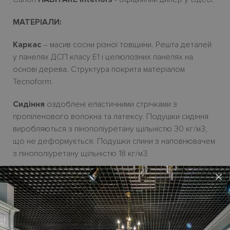
МАТЕРІАЛИ:
Каркас
– масив сосни
різної товщини. Решта деталей
у панелях ДСП класу Е1
і
целюлозних панелях на
основі дерева.
Структура покрита матеріалом
Tecnoform.
Сидіння
оздоблені еластичними стрічками з
пропіленового волокна та латексу. Подушки сидіння
виробляються з пінополіуретану щільністю 30
кг/м3,
що не деформується. Подушки спини з наповнювачем
з пінополіуретану щільністю 18 кг/м3.
×
Покриття
– зн
i
мн
i
чохли з тканини, частково зн
i
мн
i
з
екошк
i
ри і еконубуку.
Ніжки
– металеві
H17
см у чорному кольорі.