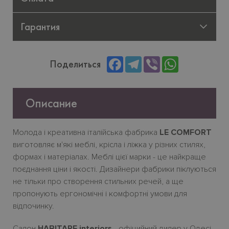
Гарантия
Facebook
Telegram
Viber
WhatsApp
Поделиться
Описание
Молода
і
креативна
італійська
фабрика
LE COMFORT
виготовляє
м
'
які
меблі
,
крісла
і
ліжка
у
різних
стилях
,
формах
і
матеріалах
.
Меблі
цієї
марки
-
це
найкраще
поєднання
ціни
і
якості
.
Дизайнери фабрики піклуються
не тільки про створення стильних речей, а ще
пропонують ергономічн
i
і комфортн
i
умови для
відпочинку.
Салон
HABITARE interiors
- офіцийний дилер у Одесі.