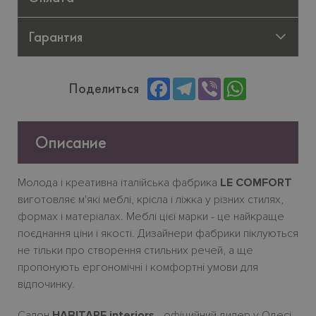
Гарантия
Facebook
Telegram
Viber
WhatsApp
Поделиться
Описание
Молода
і
креативна
італійська
фабрика
LE COMFORT
виготовляє
м
'
які
меблі
,
крісла
і
ліжка
у
різних
стилях
,
формах
і
матеріалах
.
Меблі
цієї
марки
-
це
найкраще
поєднання
ціни
і
якості
.
Дизайнери фабрики піклуються
не тільки про створення стильних речей, а ще
пропонують ергономічн
i
і комфортн
i
умови для
відпочинку.
Салон
HABITARE interiors
- офіцийний дилер у Одесі.