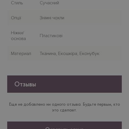
Стиль
Сучасний
Опції
Знімні чохли
Нiжки/
Пластиковi
основа
Материал
Тканина, Екошкіра, Еконубук
Отзывы
Еще не добавлено ни одного отзыва. Будьте первым, кто
это сделает.