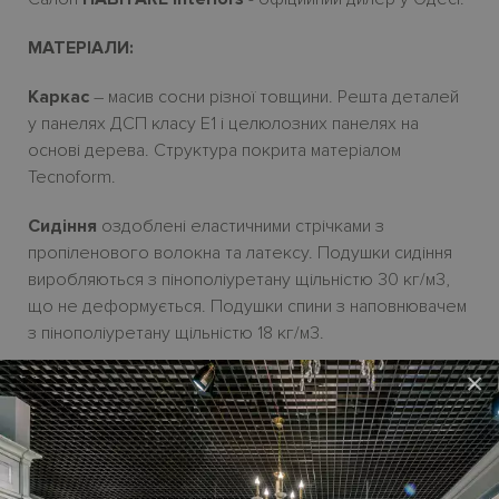
МАТЕРІАЛИ:
Каркас
– масив сосни
різної товщини. Решта деталей
у панелях ДСП класу Е1
і
целюлозних панелях на
основі дерева.
Структура покрита матеріалом
Tecnoform.
Сидіння
оздоблені еластичними стрічками з
пропіленового волокна та латексу. Подушки сидіння
виробляються з пінополіуретану щільністю 30
кг/м3,
що не деформується. Подушки спини з наповнювачем
з пінополіуретану щільністю 18 кг/м3.
×
Покриття
– зн
i
мн
i
чохли з тканини, частково зн
i
мн
i
з
екошк
i
ри і еконубуку.
Ніжки
– ABS-пластик
H4
см у чорному кольорі.