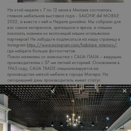
На этой неделе с 7 по 12 июня в Милане состоялась
главная мебельная выставка года - SALONE del MOBILE
2022, а вместе с ней и Неделя дизайна. Мы собрали для
вас самое интересное, зрелищное и яркое, и спешим
показать новинки из экспозиций наших итальянских
партнеров! Не забудьте подписаться на нашу страницу в
Instagram
https://www.instagram.com/habitare_interiors/
,
где найдете больше фотоотчетов.
Показ начинаем со знакомства с CALIA ITALIA – ведущим
производителем с 57-ми летней историей. Основанная в
1965 году, CALIA TRADE специализируется на
производстве мягкой мебели в городе Матера. На
сегодняшний день производитель имеет статус
исторического бренда национального интереса и
×
присоединяется к Специальному реестру исторических
брендов Италии.
Почтенный итальянский производитель инвестирует в
будущее дизайна с помощью экологически чистых
продуктов. Эта стратегия основана на принципах
энергосбережения с особым вниманием к поиску
экологически безопасных материалов. CALIA ITALIA