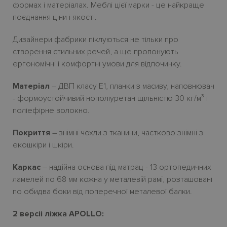
формах і матеріалах. Меблі цієї марки - це найкраще
поєднання ціни і якості.
Дизайнери фабрики піклуються не тільки про
створення стильних речей, а ще пропонують
ергономічнi і комфортнi умови для відпочинку.
Матеріал
– ДВП класу E1, планки з масиву, наповнювач
- формоустойчивий нополіуретан щільністю 30 кг/м³ і
поліефірне волокно.
Покриття
– знiмнi чохли з тканини, частково знiмнi з
екошкiри i шкiри.
Каркас
– надiйна основа пiд матрац - 13 ортопедичних
ламелей по 68 мм кожна у металевiй рамi, розташовані
по обидва боки від поперечної металевої балки.
2 версіі ліжка APOLLO: