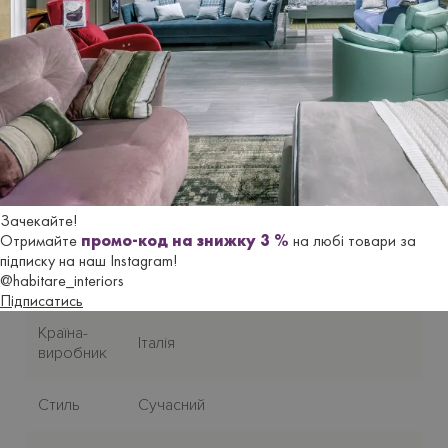
см, глибиною 190-, 200- або 210 см. Особливість ліжка
- компактний габарит при глибині матрацу у 200 см -
ГАБАРИТНА ГЛИБИНА ліжка TENDER усього 220 см!
Термін постачання з Італії до 2,5 місяців.
Гарантійний термін - 18 місяців.
Характеристики
Зачекайте!
Отримайте
промо-код на знижку 3 %
на любі товари за
підписку на наш Instagram!
@habitare_interiors
Бренд
LE COMFORT
Підписатись
Країна-
Італія
виробник
Стиль
Сучасний