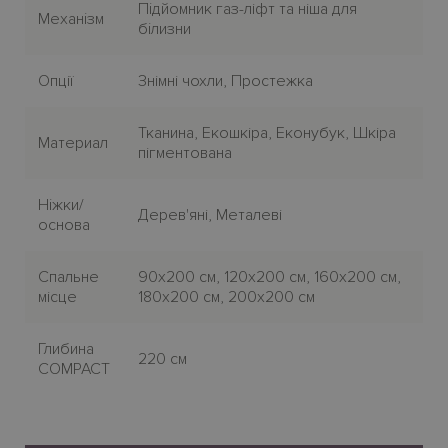
Пiдйомник газ-ліфт та ніша для
Механiзм
бiлизни
Опції
Знімні чохли, Простежка
Тканина, Екошкіра, Еконубук, Шкіра
Материал
пігментована
Нiжки/
Дерев'яні, Металеві
основа
Спальне
90x200 см, 120x200 см, 160x200 см,
місце
180x200 см, 200x200 см
Глибина
220 см
COMPACT