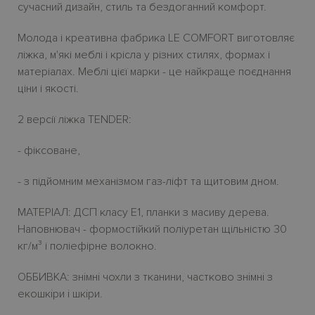
сучасний дизайн, стиль та бездоганний комфорт.
Молода і креативна фабрика LE COMFORT виготовляє
ліжка, м'які меблі і крісла у різних стилях, формах і
матеріалах. Меблі цієї марки - це найкраще поєднання
ціни і якості.
2 версії ліжка TENDER:
- фіксоване,
- з підйомним механізмом газ-ліфт та щитовим дном.
МАТЕРІАЛ: ДСП класу E1, планки з масиву дерева.
Наповнювач - формостійкий поліуретан щільністю 30
кг/м³ і поліефірне волокно.
ОББИВКА: знiмнi чохли з тканини, частково знiмнi з
екошкiри i шкiри.