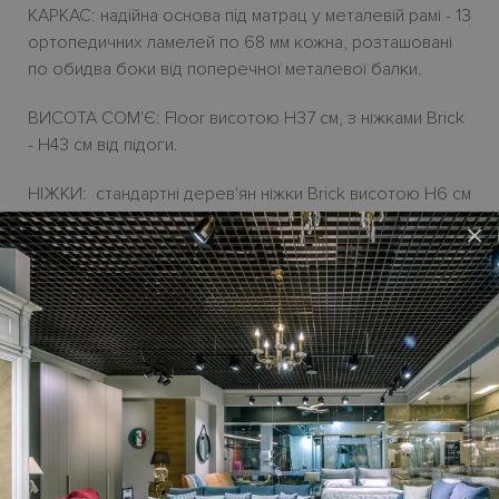
КАРКАС: надiйна основа пiд матрац у металевій рамі - 13
ортопедичних ламелей по 68 мм кожна, розташовані
по обидва боки від поперечної металевої балки.
ВИСОТА СОМ'Є: Floor висотою H37 см, з ніжками Brick
- H43 cм від підоги.
НІЖКИ: стандартні дерев'ян ніжки Brick висотою H6 см
у кольорі евкаліпту або медові, а також 16 варіантів
×
опційних ніжок з націнкою..
У стандартну комплектацію ліжка не входить матрац,
який можна додатково обрати у відповідній категорії.
Ціна ліжка
TENDER
на сайті - у початковій категорії
тканини.
Ліжко TENDER виготовляється під замовлення зі
спальним місцем шириною 90-, 120-, 160-, 180- або 200