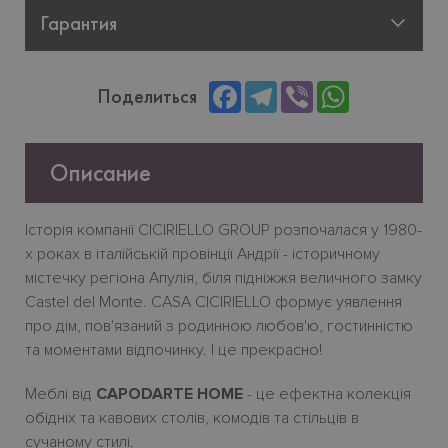
Гарантия
Facebook
Telegram
Viber
WhatsApp
Поделиться
Описание
Історія компанії CICIRIELLO GROUP розпочалася у 1980-
х роках в італійській провінції Андрії - історичному
містечку регіона Апулія, біля підніжжя величного замку
Castel del Monte. СASA CICIRIELLO формує уявлення
про дім, пов'язаний з родинною любов'ю, гостинністю
та моментами відпочинку. І це прекрасно!
Меблі від
CAPODARTE HOME
- це ефектна колекція
обідніх та кавових столів, комодів та стільців в
сучаному стилі.