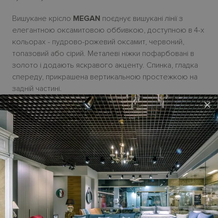
Вишукане крісло
MEGAN
поєднує вишукані лінії з
елегантною оксамитовою оббивкою, доступною в 4-х
кольорах - пудрово-рожевий оксамит, червоний,
топазовий або сірий. Металеві ніжки пофарбовані в
золото і додають яскравого акценту. Спинка, гладка
спереду, прикрашена вертикальною простежкою на
задній частині.
×
Обіднє крісло
MEGAN
гарно
виглядає та прикрасить
сучасний інтер'єр кухні або їдальні.
Виготовляється на замовлення. Мінимальна кількість - 4
шт. Термін постачання з Італії -
до 2,5 місяців
.
Гарантійний термін
- 18 місяців.
Характеристики