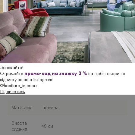
Бренд
CICIERELLO GROUP
Країна-
Італія
виробник
Стиль
Сучасний
Зачекайте!
Версія
Обідній
Отримайте
промо-код на знижку 3 %
на любі товари за
підписку на наш Instagram!
@habitare_interiors
Нiжки/
Металеві
Підписатись
основа
Материал
Тканина
Висота
48 см
сидіння