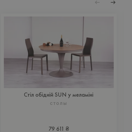
Стіл обідній SUN у меламіні
СТОЛЫ
79 611 ₴