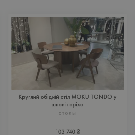
Круглий обідній стіл MOKU TONDO у
шпоні горіха
СТОЛЫ
103 740 ₴