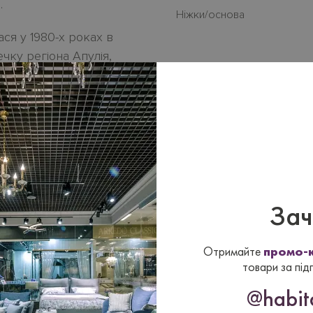
.
Нiжки/основа
ся у 1980-х роках в
течку регіона Апулія,
nte. СASA CICIRIELLO
инною любов'ю,
прекрасно!
екція обідніх та
у стилі.
ить від обраного
Зач
Отримайте
промо-к
товари за під
@habita