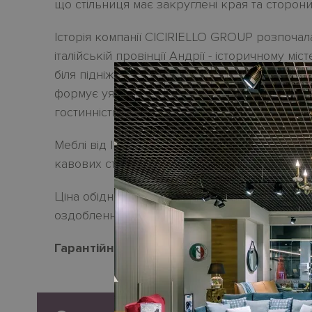
що стільниця має закруглені края та сторони
Історія компанії CICIRIELLO GROUP розпочала
італійській провінції Андрії - історичному міс
біля підніжжя величного замку Castel del Mo
формує уявлення про дім, пов'язаний з род
гостинністю та моментами відпочинку. І це 
Меблі від IKONE CASA - це дизайнерська кол
кавових столів, комодів та стільців в сучасном
Ціна обіднього столу
KING
на сайті не залеж
оздоблення.
Гарантійний термін
- 18 місяців.