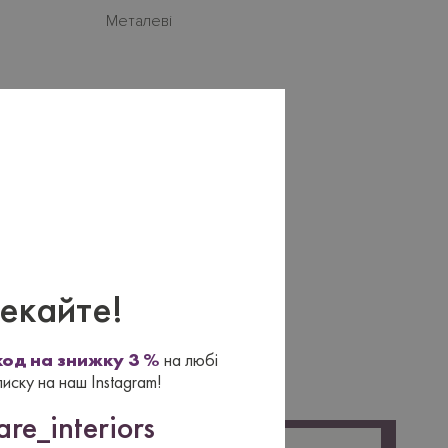
Металеві
×
екайте!
од на знижку 3 %
на любі
писку на наш Instagram!
re_interiors