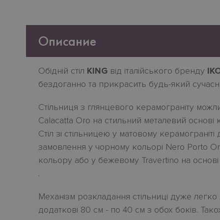
Описание
Обідній стіл
KING
від італійського бренду
IK
бездоганно та прикрасить будь-який сучасни
Стільниця з глянцевого керамограніту можл
Calacatta Oro на стильний металевий основі
Cтіл зі стільницею у матовому керамограніті
замовлення у чорному кольорі Nero Porto Or
кольору або у бежевому Travertino на основ
.
Механізм розкладання стільниці дуже легко
додаткові 80 см - по 40 см з обох боків. Так