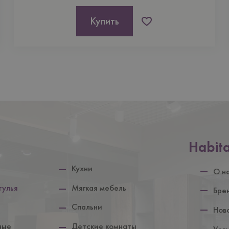
Купить
Нижній
Habit
колонтит
Кухни
О н
тулья
Мягкая мебель
Бре
Спальни
Нов
ные
Детские комнаты