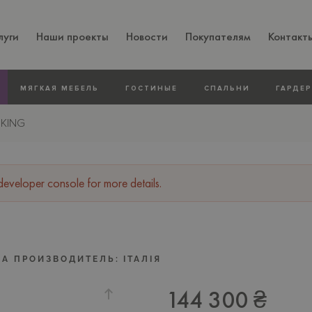
луги
Наши проекты
Новости
Покупателям
Контакт
МЯГКАЯ МЕБЕЛЬ
ГОСТИНЫЕ
СПАЛЬНИ
ГАРДЕ
 KING
veloper console for more details.
НА ПРОИЗВОДИТЕЛЬ:
ІТАЛІЯ
144 300 ₴