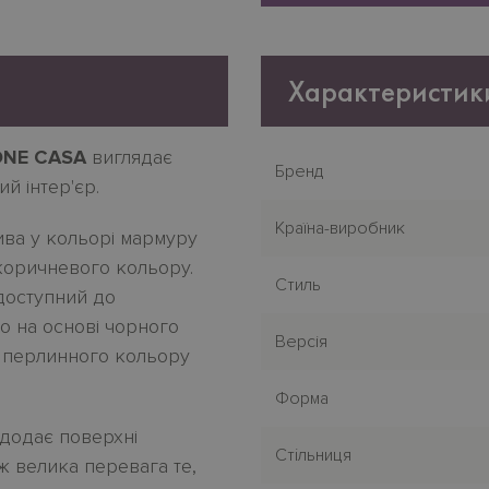
Характеристик
ONE CASA
виглядає
Бренд
й інтер'єр.
Країна-виробник
ива у кольорі мармуру
 коричневого кольору.
Стиль
 доступний до
o на основі чорного
Версія
і перлинного кольору
Форма
 додає поверхні
Стiльниця
ож велика перевага те,