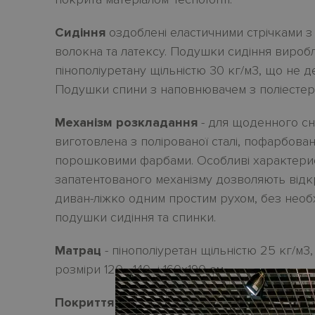
Сидіння
оздоблені еластичними стрічками з
волокна та латексу. Подушки сидіння вироб
пінополіуретану щільністю 30
кг/м3, що не д
Подушки спини з наповнювачем з поліестер
Механізм розкладання
- для щоденного сн
виготовлена з полірованої сталі, пофарбова
порошковими фарбами. Особливі характери
запатентованого механізму дозволяють відк
диван-ліжко одним простим рухом, без необх
подушки сидіння та спинки.
Матрац
- пінополіуретан щільністю 25 кг/м3,
розміри 120-, 140- і 160х190 см.
Покриття
– зн
i
мн
i
чохли з тканини, частково