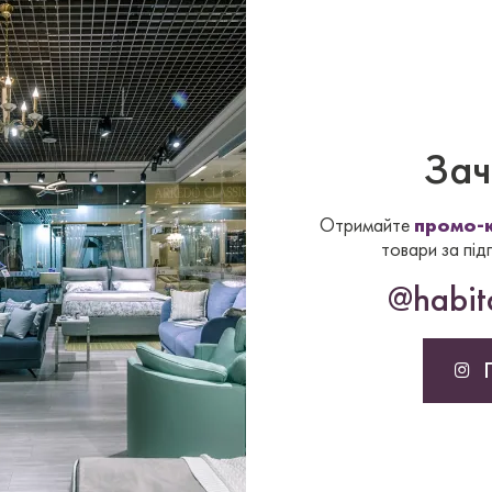
орі.
LI
на сайті – у
ну комплектацію
м
’яких
Зач
у на
як
і треба
Отримайте
промо-к
товари за під
@habita
та H90 см.
чання з Італії
до 2,5