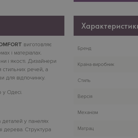
Характеристик
COMFORT
виготовляє
Бренд
мах
і
матеріалах
.
іни
і
якості
.
Дизайнери
Країна-виробник
 стильних речей, а
и для відпочинку.
Стиль
 у Одесі.
Версія
Механiзм
 деталей у панелях
Матрац
і дерева.
Структура