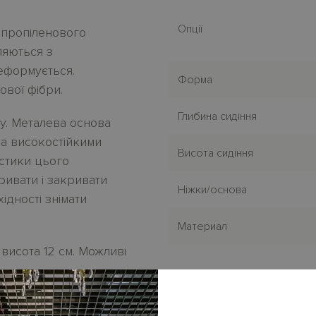
Опції
 пропіленового
ляються з
еформується.
Форма
ової фібри.
Глибина сидіння
у. Металева основа
на високостійкими
Висота сидіння
стики цього
ривати і закривати
Нiжки/основа
ідності знімати
Материал
 висота 12 см. Можливі
 зн
i
мн
i
з екошк
i
ри і