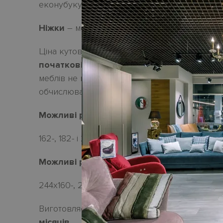
еконубуку.
Ніжки
– металеві
H12
см у алюмінієвому коль
Ціна кутового розкладного дивана-ліжка
BA
початковій категорії тканини
.
У стандарт
мебл
і
в не входять декоративн
і подушки
,
цін
обчислювати
додатково.
Можливі розміри лінійного дивана-ліжка:
162-, 182- і 202 см | глибина 99/200 см | висо
Можливі розміри кутового дивана-ліжка:
244х160-, 264х160- і 284х160 см.
Виготовля
є
ться
під замовлення. Термін поста
місяців
.