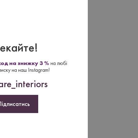
екайте!
од на знижку 3 %
на любі
писку на наш Instagram!
re_interiors
Підписатись