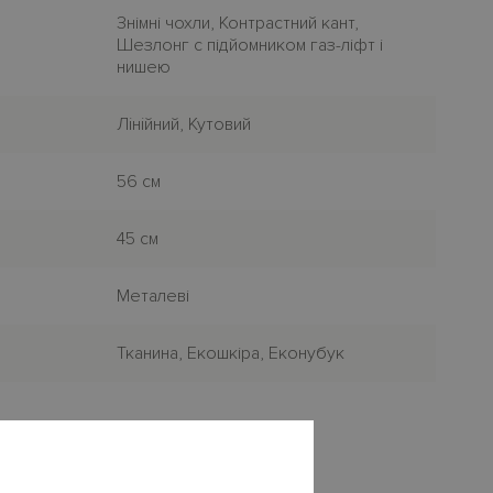
Знімні чохли, Контрастний кант,
Шезлонг с підйомником газ-ліфт і
нишею
Лiнiйний, Кутовий
56 см
45 см
Металеві
Тканина, Екошкіра, Еконубук
×