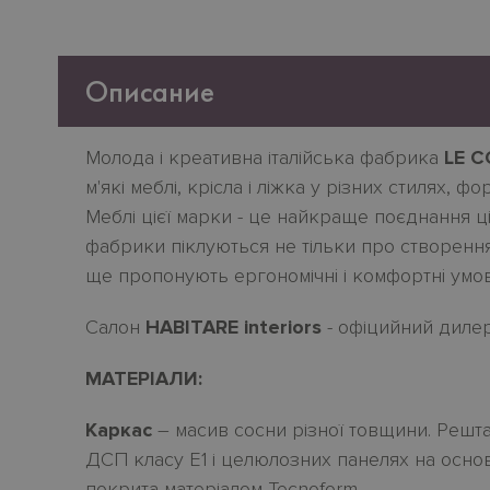
Описание
Молода
і
креативна
італійська
фабрика
LE 
м
'
які
меблі
,
крісла
і
ліжка
у
різних
стилях
,
фор
Меблі
цієї
марки
-
це
найкраще
поєднання
ц
фабрики піклуються не тільки про створення
ще пропонують ергономічн
i
і комфортн
i
умов
Салон
HABITARE interiors
- офіцийний дилер
МАТЕРІАЛИ:
Каркас
– масив сосни
різної товщини. Решта
ДСП класу Е1
і
целюлозних панелях на основ
покрита матеріалом Tecnoform.