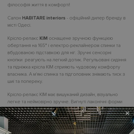
філософія життя в комфорті!
Салон
HABITARE interiors
- офіційний дилер бренду в
місті Одесі.
Крiсло-релакс
KIM
оснащене зручною функцією
обертання на 165
°
і електро-реклайнером спинки та
вбудованою підставкою для ніг. Зручні сенсорні
кнопки реагують на легкий дотик. Регульовані сидіння
та підніжка крісла KIM сприяють чудовому комфорту
власника. А м'які спинка та підголовник знімають тиск з
шиї та попереку.
Крісло-релакс KIM має вишуканий дизайн, візуально
легке та неймовірно зручне. Вигнуті лаконічні форми
роблять його привабливим для поєднання з будь-яким
×
диваном з колекції виробника FAMA SOFAS
.
Крісло доступне до замовлення в вигляді механічного