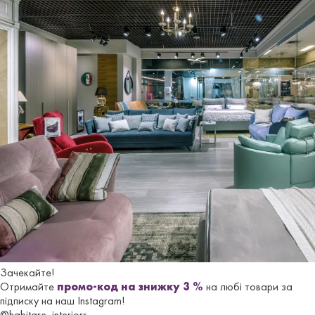
або моторизованого. Можно обрати оббивку з
тканини або шкіри по зразкам виробника. Актуальні
зразки оббивки є в дилерському салонi HABITARE
interiors в Одесі.
Ціна крісла-релакс
KIM
в онлайн-магазині -
з
електричним регулюванням в тканинній оббивці.
Гарантійний термін
- 18 місяців.
Характеристики
Бренд
FAMA SOFAS
Зачекайте!
Країна-
Iспанiя
Отримайте
промо-код на знижку 3 %
на любі товари за
виробник
підписку на наш Instagram!
@habitare_interiors