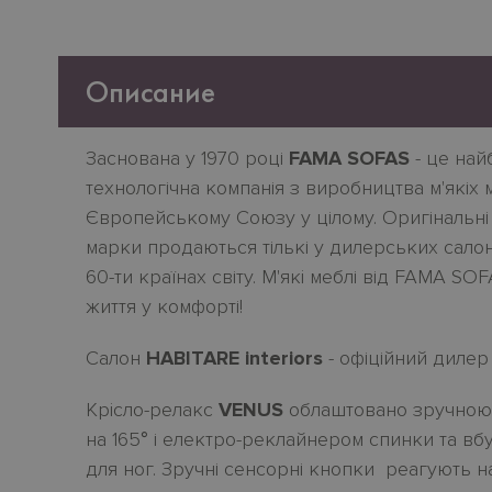
Описание
Заснована у 1970 році
FAMA SOFAS
- це най
технологічна компанія з виробництва м'якіх ме
Європейському Союзу у цілому. Оригінальні д
марки продаються тількі у дилерських сало
60-ти країнах світу. М'якi меблі від FAMA SOF
життя у комфорті!
Салон
HABITARE interiors
- офіційний дилер 
Крiсло-релакс
VENUS
облаштовано зручною
на 165
°
і електро-реклайнером спинки та в
для ног. Зручні сенсорні кнопки реагують н