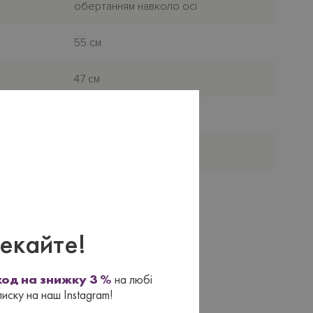
обертанням навколо осі
55 см
47 см
×
Металева
Тканина, Шкіра
екайте!
од на знижку 3 %
на любі
писку на наш Instagram!