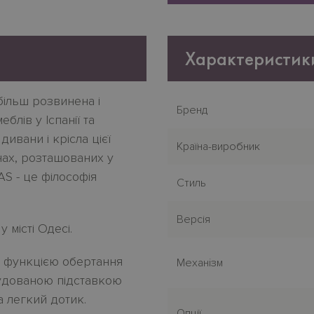
Характеристик
більш розвинена і
Бренд
блів у Іспанії та
ивани і крісла цієї
Країна-виробник
нах, розташованих у
AS - це філософія
Стиль
Версія
у місті Одесі.
 функцією обертання
Механiзм
будованою підставкою
а легкий дотик.
Опції