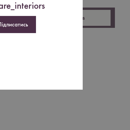
re_interiors
Оставить отзыв
Підписатись