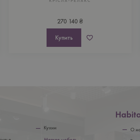
КРІСЛА-РЕЛАКС
270 140 ₴
Купить
Нижній
Habit
колонтит
Кухни
О н
тулья
Мягкая мебель