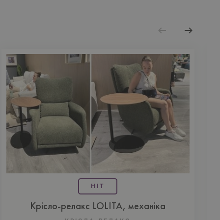
HIT
Крісло-релакс LOLITA, механіка
К