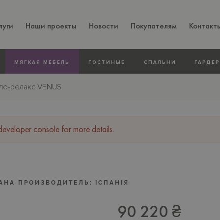
луги
Наши проекты
Новости
Покупателям
Контакт
МЯГКАЯ МЕБЕЛЬ
ГОСТИНЫЕ
СПАЛЬНИ
ГАРДЕ
сло-релакс VENUS
veloper console for more details.
АНА ПРОИЗВОДИТЕЛЬ:
IСПАНIЯ
90 220 ₴