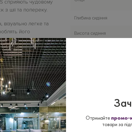
NUS сприяють чудовому
к з шії та попереку.
Глибина сидіння
 візуально легке та
роблять його
Висота сидіння
аном з колекції
Нiжки/основа
егуліровкою або
Материал
ини або шкіри по
бивки є у
Зач
йнером
на сайті
Отримайте
промо-к
товари за під