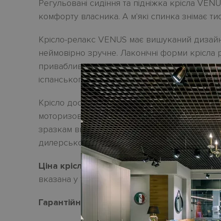
Регульовані сидіння та підніжка крісла VE
комфорту власника. А м'які спинка знімає тис
Крісло-релакс VENUS має вишуканий дизайн,
неймовірно зручне. Лаконічні форми крісла 
привабливим для поєднання з будь-яким див
іспанського виробника FAMA SOFAS.
Крісло доступне до замовлення з ручною р
моторизоване. Можно обрати оббивку з ткан
зразкам виробника. Усі актуальні зразки об
дилерському салонi HABITARE interiors.
Ціна крісла
VENUS з електричним рекла
вказана у тканині.
Гарантійний термін
- 18 місяців.