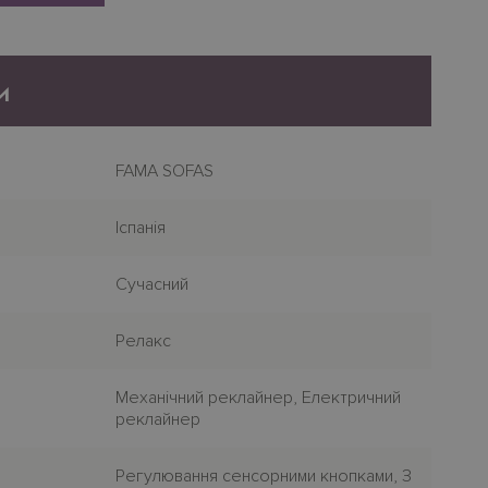
и
FAMA SOFAS
Iспанiя
Сучасний
Релакс
Механiчний реклайнер, Електричний
реклайнер
Регулювання сенсорними кнопками, З