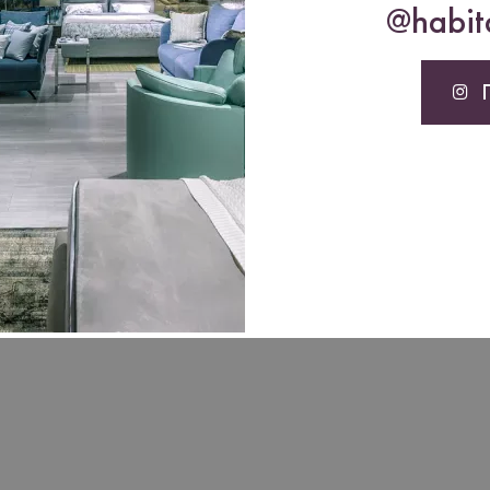
@habita
то это сделает.