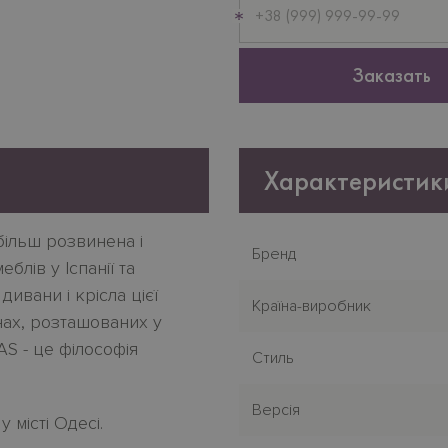
телефон
Заказать
Характеристик
більш розвинена і
Бренд
блів у Іспанії та
ивани і крісла цієї
Країна-виробник
нах, розташованих у
AS - це філософія
Стиль
Версія
у місті Одесі.