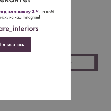
од на знижку 3 %
на любі
писку на наш Instagram!
re_interiors
Підписатись
Оставить отзыв