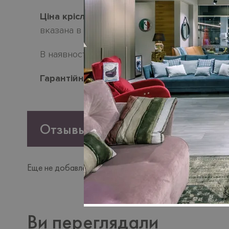
Ціна крісла
MONDRIAN з механичнім рек
вказана в натуральній шкірі преміальної катег
В наявності - 1 шт.
Гарантійний термін
- 18 місяців.
Отзывы
Еще не добавлено ни одного отзыва. Будьте первым, к
Ви переглядали