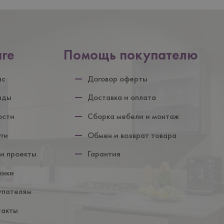
are
Помощь покупателю
ул
ас
Договор оферты
нды
Доставка и оплата
ости
Сборка мебели и монтаж
уги
Обмен и возврат товара
и проекты
Гарантия
инки
упателям
такты