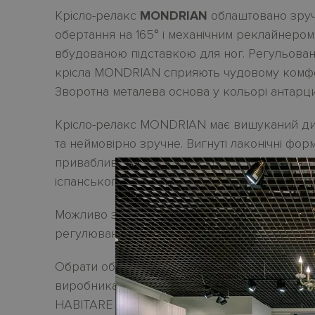
Крiсло-релакс
MONDRIAN
облаштовано зру
обертання на 165
°
і механічним реклайнером
вбудованою підставкою для ног. Регульовані
крісла MONDRIAN сприяють чудовому комфо
Зворотна металева основа у кольорі антарци
Крісло-релакс MONDRIAN має вишуканий диз
та неймовірно зручне. Вигнуті лаконічні фор
привабливим для поєднання з будь-яким див
іспанського виробника FAMA SOFAS.
Можливо замовлення крісла з ручним або е
регулюванням.
Обрати оббивку з тканини або шкіри можли
виробника. Усі актуальні зразки оббивки є 
HABITARE interiors.