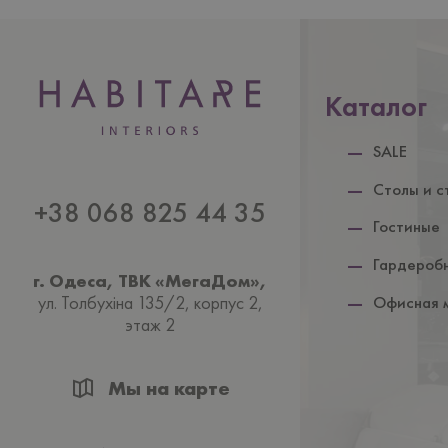
Каталог
SALE
Столы и с
+38 068 825 44 35
Гостиные
Гардероб
г. Одеса, ТВК «МегаДом»,
ул. Толбухiна 135/2, корпус 2,
Офисная 
этаж 2
Мы на карте