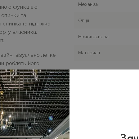
Механiзм
чною функцією
 спинки та
Опції
 спинка та підніжка
рту власника.
Нiжки/основа
т.
Материал
айн, візуально легке
ми роблять його
аном з колекції
лектричним
во по зразкам
у дилерському салонi
Зач