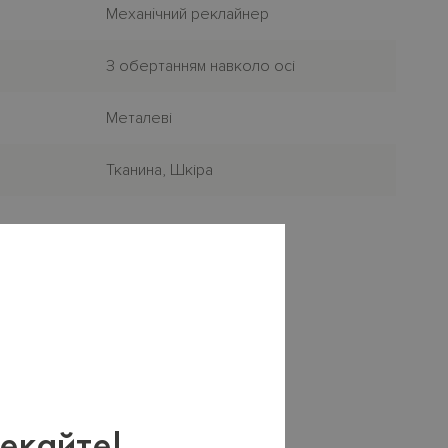
Механiчний реклайнер
З обертанням навколо осі
Металеві
Тканина, Шкіра
×
екайте!