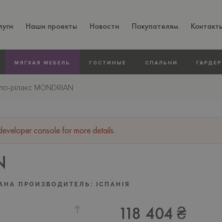
луги
Наши проекты
Новости
Покупателям
Контакт
МЯГКАЯ МЕБЕЛЬ
ГОСТИНЫЕ
СПАЛЬНИ
ГАРДЕ
сло-рiлакс MONDRIAN
veloper console for more details.
N
АНА ПРОИЗВОДИТЕЛЬ:
IСПАНIЯ
118 404 ₴