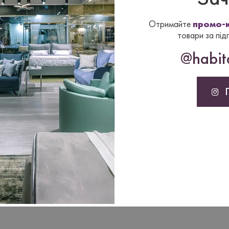
лайнером
на сайті
Отримайте
промо-к
орії.
товари за під
@habita
то это сделает.