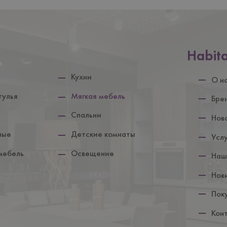
Нижній
Habit
колонтит
Кухни
О н
тулья
Мягкая мебель
Бре
Спальни
Нов
ные
Детские комнаты
Усл
мебель
Освещение
Наш
Нов
Пок
Кон