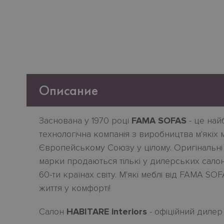
Описание
Заснована у 1970 році
FAMA SOFAS
- це най
технологічна компанія з виробництва м'якіх ме
Європейському Союзу у цілому. Оригінальні д
марки продаються тількі у дилерських сало
60-ти країнах світу. М'якi меблі від FAMA SOF
життя у комфорті!
Салон
HABITARE interiors
- офіційний дилер 