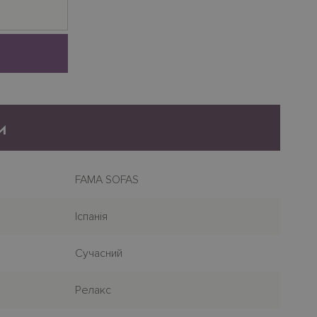
и
FAMA SOFAS
Iспанiя
Сучасний
Релакс