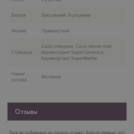
Версія
Фіксований, Розсувний
Форма
Прямокутний
Скло глянцеве, Скло Velvet matt,
Стiльниця
Керамограніт SuperCeramica,
Кераморганіт SuperMarble
Нiжки/
Металеві
основа
Отзывы
Еще не добавлено ни одного отзыва. Будьте первым, кто