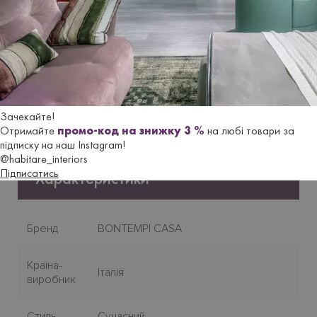
160/225- та 195/270х100 см H75 cм.
Ціна стола
MIRAGE
вказана зі стільницею в глянцевому
керамограниті Calacatta Supreme на металевій основі у
кольорі антрацит..
Зачекайте!
Гарантійний термін
- 18 місяців.
Отримайте
промо-код на знижку 3 %
на любі товари за
підписку на наш Instagram!
@habitare_interiors
Підписатись
Характеристики
Бренд
BONTEMPI CASA
Країна-
Італія
виробник
Стиль
Сучасний