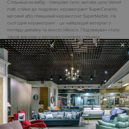
Стільниця на вибір - глянцеве скло; матове скло Velvet
matt, стійке до подряпин; керамограніт SuperCeramic,
матовий або глянцевий керамогрніт SuperMarble. На
сьогодня керамограніт - це найкращий матеріал з
погляду дизайну та зносостійкості. Подовжувач столу
також виконан у матеріалі основної стільниці.
×
Розсувний механізм настільки досконалий, що
піддається навіть дитині.
Металева основа витончена та легка. Покриття -
надійне порошкове у 9-ти кольорах на вибір - білий,
світло-сірий, темна бронза, темно-коричневий,
пісочний, антрацит, матовий або глянцевий чорний,
рожеве золото.
Можливі розміри
фіксованого столу MIRAGE:
160x90-, 190x100-, 250x100- або 159х159 H75 см.
Можливі розміри
розсувного столу MIRAGE: