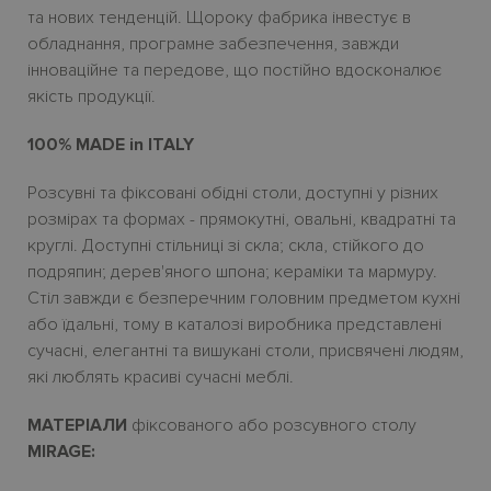
та нових тенденцій. Щороку фабрика інвестує в
обладнання, програмне забезпечення, завжди
інноваційне та передове, що постійно вдосконалює
якість продукції.
100% MADE in ITALY
Розсувні та фіксовані обідні столи, доступні у різних
розмірах та формах - прямокутні, овальні, квадратні та
круглі. Доступні стільниці зі скла; скла, стійкого до
подряпин; дерев'яного шпона; кераміки та мармуру.
Стіл завжди є безперечним головним предметом кухні
або їдальні, тому в каталозі виробника представлені
сучасні, елегантні та вишукані столи, присвячені людям,
які люблять красиві сучасні меблі.
МАТЕРІАЛИ
фіксованого або розсувного столу
MIRAGE: